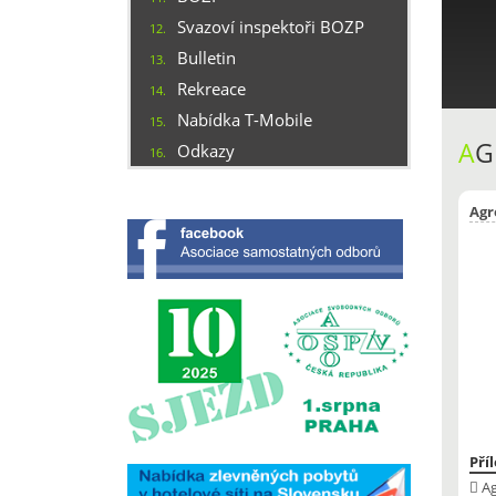
Svazoví inspektoři BOZP
12.
Bulletin
13.
Rekreace
14.
Nabídka T-Mobile
15.
A
G
Odkazy
16.
Agro
Pří
Ag