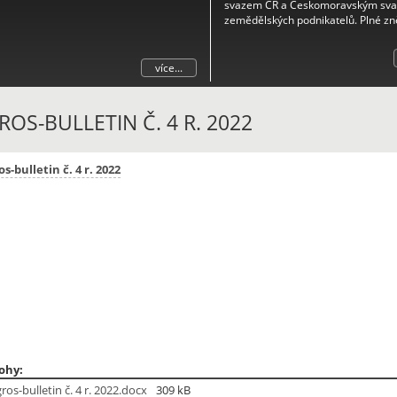
svazem ČR a Českomoravským sv
zemědělských podnikatelů. Plné zn
naleznete v příloze.
více...
ROS-BULLETIN Č. 4 R. 2022
s-bulletin č. 4 r. 2022
lohy:
ros-bulletin č. 4 r. 2022.docx
309 kB