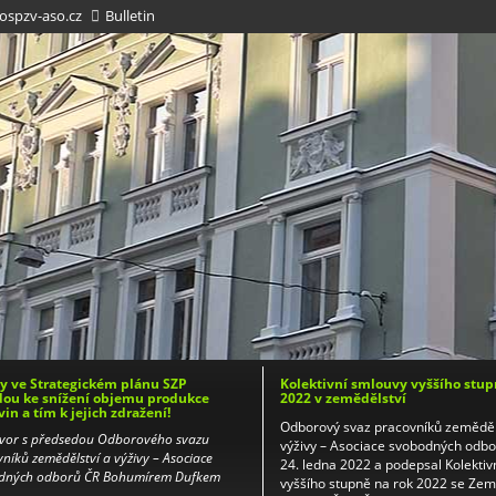
spzv-aso.cz
Bulletin
 ve Strategickém plánu SZP
Kolektivní smlouvy vyššího stup
ou ke snížení objemu produkce
2022 v zemědělství
vin a tím k jejich zdražení!
Odborový svaz pracovníků zeměděl
vor s předsedou Odborového svazu
výživy – Asociace svobodných odb
níků zemědělství a výživy – Asociace
24. ledna 2022 a podepsal Kolektiv
dných odborů ČR Bohumírem Dufkem
vyššího stupně na rok 2022 se Ze