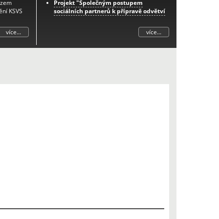
azem
Projekt "Společným postupem
ění KSVS
sociálních partnerů k přípravě odvětví
na změny důchodového systému -
etapa I."
více...
více...
Další informace k tomuto projektu
naleznete
zde
.
Prognóza zaměstnanosti v odvětví
zemědělství do roku 2033
Projekt "Posilování sociálního dialogu
prostřednictvím integrovaného
systému podpory spolupráce zástupců
zaměstnanců-iPodpora"
Projekt "Spolupráce zaměstnavatelů a
zaměstnanců v oblasti aplikace nové
právní úpravy pracovnělékařských
služeb"
Projekt „Nový občanský zákoník ve
vazbě na zákoník práce a úpravu
pracovněprávních vztahů“