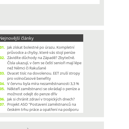
ejnovější články
01.
Jak získat bolestné po úrazu. Kompletní
průvodce a chyby, které vás stojí peníze
02.
Závidíte důchody na Západě? Zbytečně.
Čísla ukazují, v čem se čeští senioři mají lépe
než Němci či Rakušané
03.
Dvacet tisíc na dovolenou. EET zruší stropy
pro volnočasové benefity
04.
V červnu byla míra nezaměstnanosti 3,3 %
05.
Někteří zaměstnanci se okrádají o peníze a
možnost odejít do penze dřív
06.
Jak si chránit zdraví v tropických dnech?
07.
Projekt ASO "Postavení zaměstnanců na
českém trhu práce a opatření na podporu
kolektivního vyjednávání", dle § 320a písm.
a) zákona č. 262/2006 Sb., zákoníku práce,
08.
Sklizeň základních obilovin letos klesne,