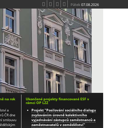
Pátek
07.08.2026
ně na rok
Ukončené projekty financované ESF v
rámci OP LZZ
ství a
Projekt "Posilování sociálního dialogu
orů ČR dne
zvyšováním úrovně kolektivního
ní smlouvu
vyjednávání zástupců zaměstnanců a
mědělským
zaměstnavatelů v zemědělství"