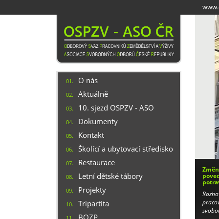
Přejít
www.o
k
hlavnímu
obsahu
O nás
01.
Aktuálně
02.
10. sjezd OSPZV - ASO
03.
Dokumenty
04.
Kontakt
05.
Školící a ubytovací středisko
06.
Restaurace
07.
Změny
Letní dětské tábory
poved
08.
potra
Projekty
09.
Rozho
pracov
Tripartita
10.
svobo
BOZP
11.