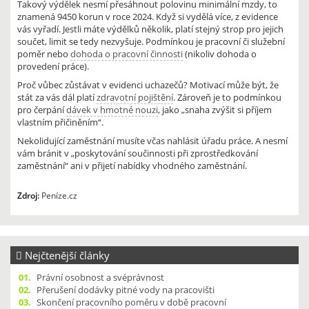
Takový výdělek nesmí přesáhnout polovinu minimální mzdy, to
znamená 9450 korun v roce 2024. Když si vydělá více, z evidence
vás vyřadí. Jestli máte výdělků několik, platí stejný strop pro jejich
součet, limit se tedy nezvyšuje. Podmínkou je pracovní či služební
poměr nebo
dohoda o pracovní činnosti
(nikoliv dohoda o
provedení práce).
Proč vůbec zůstávat v evidenci uchazečů? Motivací může být, že
stát za vás dál platí
zdravotní pojištění
. Zároveň je to podmínkou
pro čerpání
dávek v hmotné nouzi
, jako „snaha zvýšit si příjem
vlastním přičiněním“.
Nekolidující zaměstnání musíte včas nahlásit úřadu práce. A nesmí
vám bránit v „poskytování součinnosti při zprostředkování
zaměstnání“ ani v přijetí nabídky vhodného zaměstnání.
Zdroj:
Peníze.cz
Nejčtenější články
01.
Právní osobnost a svéprávnost
02.
Přerušení dodávky pitné vody na pracovišti
03.
Skončení pracovního poměru v době pracovní