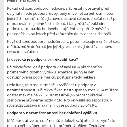
evidence uchazečů.
Pokud uchazeč podporu nedočerpal (přestal ji dostávat před
uplynutím celé podpůrčí doby, tedy dříve než za pět, osm nebo
jedenáct měsíců), může ji znovu dostávat celou (od začátku) až po
odpracování nejméně šesti měsíců. I tady zůstává základní
podmínka: doba důchodového pojištění alespoň 12 měsíců v
posledních dvou letech před zařazením do evidence uchazečů.
Když uchazeč podporu nedočerpal, a potom pracuje méně než šest
měsíců, může dočerpat jen její zbytek, nikoliv ji dostávat znovu
celou (od začátku).
Jak vysoká je podpora při rekvalifikaci?
Při rekvalifikaci dělá podpora v zásadě 60 % předchozího
průměrného čistého výdělku uchazeče. Její výše není
odstupňována podle měsíců, postupně tedy neklesá.
I zde funguje strop, nicméně je vyšší než u podpory v
nezaměstnanosti. Při rekvalifikaci nastoupené v roce 2024 můžete
dostat maximálně 27.578 Kč měsíčně (65 procent úředně
stanovené průměrné mzdy v ČR). Pro rekvalifikaci započatou v
roce 2023 zůstává maximální výše podpory 25.549 Kč.
Podpora v nezaměstnanosti bez doložení výdělku
Může se stát, že uchazeč nemůže doložit svůj předchozí výdělek,
nebo u něho vůbec nelze určit průměrný příjem. Typickým