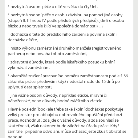
° nezbytná osobní péče o dítě ve věku do čtyř let,
° nezbytná osobní péče o osobu závislou na pomoci jiné osoby
(stupeň II, III nebo IV podle příslušných předpisů), jde-li o osobu
blízkou nebo trvale žijící ve společné domácnosti (...),
° docházka dítěte do předškolního zařízení a povinná školní
docházka dítěte,
° místo výkonu zaměstnání druhého manžela (registrovaného
partnera) nebo povaha tohoto zaměstnání,
° zdravotní důvody, které podle lékařského posudku brání
vykonávat zaměstnání,
° okamžité zrušení pracovního poměru zaměstnancem podle § 56
zákoníku práce, především když nedostal mzdu do 15 dnů po
uplynutí data splatnosti,
° jiné vážné osobní důvody, například etické, mravní či
náboženské, nebo důvody hodné zvláštního zřetele.
Hlavně poslední bod (ale třeba také školní docházka) poskytuje
velký prostor pro obhajobu dobrovolného opuštění předchozí
práce. Rozhodnutí, zda jde o vážné důvody, a zda souhlasí se
skutečností, však nakonec bude záležet na úřadu práce. Když
zamítne i případné odvolání, může uchazeč ještě zkusit obrátit se
na soud.