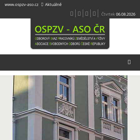
Přejít
www.ospzv-aso.cz
Aktuálně
k
hlavnímu
Čtvrtek
06.08.2026
obsahu