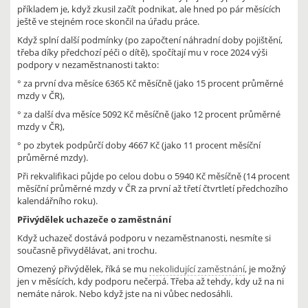
příkladem je, když zkusil začít podnikat, ale hned po pár měsících
ještě ve stejném roce skončil na úřadu práce.
Když splní další podmínky (po započtení náhradní doby pojištění,
třeba díky předchozí péči o dítě), spočítají mu v roce 2024 výši
podpory v nezaměstnanosti takto:
° za první dva měsíce 6365 Kč měsíčně (jako 15 procent průměrné
mzdy v ČR),
° za další dva měsíce 5092 Kč měsíčně (jako 12 procent průměrné
mzdy v ČR),
° po zbytek podpůrčí doby 4667 Kč (jako 11 procent měsíční
průměrné mzdy).
Při rekvalifikaci půjde po celou dobu o 5940 Kč měsíčně (14 procent
měsíční průměrné mzdy v ČR za první až třetí čtvrtletí předchozího
kalendářního roku).
Přivýdělek uchazeče o zaměstnání
Když uchazeč dostává podporu v nezaměstnanosti, nesmíte si
současně přivydělávat, ani trochu.
Omezený přivýdělek, říká se mu
nekolidující zaměstnání
, je možný
jen v měsících, kdy podporu nečerpá. Třeba až tehdy, kdy už na ni
nemáte nárok. Nebo když jste na ni vůbec nedosáhli.