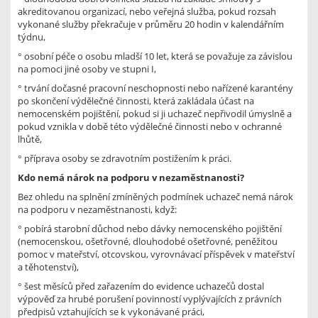
akreditovanou organizací, nebo veřejná služba, pokud rozsah
vykonané služby překračuje v průměru 20 hodin v kalendářním
týdnu,
° osobní péče o osobu mladší 10 let, která se považuje za závislou
na pomoci jiné osoby ve stupni I,
° trvání dočasné pracovní neschopnosti nebo nařízené karantény
po skončení výdělečné činnosti, která zakládala účast na
nemocenském pojištění, pokud si ji uchazeč nepřivodil úmyslně a
pokud vznikla v době této výdělečné činnosti nebo v ochranné
lhůtě,
° příprava osoby se zdravotním postižením k práci.
Kdo nemá nárok na podporu v nezaměstnanosti?
Bez ohledu na splnění zmíněných podmínek uchazeč nemá nárok
na podporu v nezaměstnanosti, když:
° pobírá starobní důchod nebo dávky nemocenského pojištění
(nemocenskou, ošetřovné, dlouhodobé ošetřovné, peněžitou
pomoc v mateřství, otcovskou, vyrovnávací příspěvek v mateřství
a těhotenství),
° šest měsíců před zařazením do evidence uchazečů dostal
výpověď za hrubé porušení povinností vyplývajících z právních
předpisů vztahujících se k vykonávané práci,