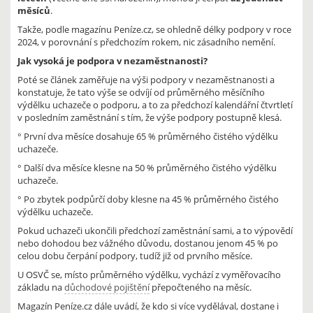
měsíců
.
Takže, podle magazínu Peníze.cz, se ohledně délky podpory v roce
2024, v porovnání s předchozím rokem, nic zásadního nemění.
Jak vysoká je podpora v nezaměstnanosti?
Poté se článek zaměřuje na výši podpory v nezaměstnanosti a
konstatuje, že tato výše se odvíjí od průměrného měsíčního
výdělku uchazeče o podporu, a to za předchozí kalendářní čtvrtletí
v posledním zaměstnání s tím, že výše podpory postupně klesá.
° První dva měsíce dosahuje 65 % průměrného čistého výdělku
uchazeče.
° Další dva měsíce klesne na 50 % průměrného čistého výdělku
uchazeče.
° Po zbytek podpůrčí doby klesne na 45 % průměrného čistého
výdělku uchazeče.
Pokud uchazeči ukončili předchozí zaměstnání sami, a to výpovědí
nebo dohodou bez vážného důvodu, dostanou jenom 45 % po
celou dobu čerpání podpory, tudíž již od prvního měsíce.
U OSVČ se, místo průměrného výdělku, vychází z vyměřovacího
základu na
důchodové pojištění
přepočteného na měsíc.
Magazín Peníze.cz dále uvádí, že kdo si více vydělával, dostane i