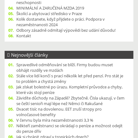
neschopnosti
04.
MINIMÁLNÍ A ZARUČENÁ MZDA 2019
05.
Školící a ubytovací středisko v Praze
06.
Kolik dostanete, když přijdete o práci. Podpora v
nezaměstnanosti 2024
07.
Odbory zásadně odmítají výpovědi bez udání důvodu!
08.
Kontakt
Nejnovější články
01.
Spravedlivé odměňování se blíží. Firmy budou muset
obhájit rozdíly ve mzdách
02.
Stále více lidí končí s prací několik let před penzí. Pro stát je
to problém a chystá změny
03.
Jak získat bolestné po úrazu. Kompletní průvodce a chyby,
které vás stojí peníze
04.
Závidíte důchody na Západě? Zbytečně. Čísla ukazují, v čem
se čeští senioři mají lépe než Němci či Rakušané
05.
Dvacet tisíc na dovolenou. EET zruší stropy pro
volnočasové benefity
06.
V červnu byla míra nezaměstnanosti 3,3 %
07.
Někteří zaměstnanci se okrádají o peníze a možnost odejít
do penze dřív
08.
Jak si chránit zdraví v tropických dnech?