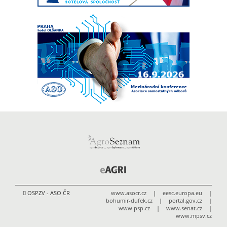
OSPZV - ASO ČR
www.asocr.cz
|
eesc.europa.eu
|
bohumir-dufek.cz
|
portal.gov.cz
|
www.psp.cz
|
www.senat.cz
|
www.mpsv.cz