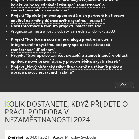
kolektivního vyjednávání zástupců zaměstnanců a
zaměstnavatelů v zemědělství"
Projekt "Společným postupem sociálních partnerů k přípravě
odvětví na změny důchodového systému - etapa I."
Další informace k tomuto projektu naleznete
zde
.
Prognóza zaměstnanosti v odvětví zemědělství do roku 2033
Projekt "Posilování sociálního dialogu prostřednictvím
integrovaného systému podpory spolupráce zástupců
zaměstnanců-iPodpora"
Projekt "Spolupráce zaměstnavatelů a zaměstnanců v oblasti
aplikace nové právní úpravy pracovnělékařských služeb"
Projekt „Nový občanský zákoník ve vazbě na zákoník práce a
úpravu pracovněprávních vztahů“
více...
K
OLIK DOSTANETE, KDYŽ PŘIJDETE O
PRÁCI. PODPORA V
NEZAMĚSTNANOSTI 2024
Zveřejněno:
04.01.2024
Autor:
Miroslav Svoboda