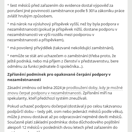
° šest měsíců před zařazením do evidence dostal výpověď za
porušení jiné povinnosti zaměstnance podle § 301a zákoníku práce
zvlášť hrubým způsobem,
° má nárok na výsluhový příspěvek vyšší, než by byla podpora v
nezaměstnanosti (pokud je příspěvek nižší, dostane podporu v
nezaměstnanosti ve výši rozdílu mezi podporou v
nezaměstnanosti a příspěvkem),
° má povolený přivýdělek (takzvané nekolidující zaměstnání),
° nemůže se stát ani uchazečem o zaměstnání (třeba proto, že
ještě podniká, nebo má příjem z členství v představenstvu, bere
odměnu za funkci jednatele či společníka...).
Zpřísnění podmínek pro opakované čerpání podpory v
nezaměstnanosti
Zásadní změnou od ledna 2024 je
prodloužení doby, kdy je možné
znovu čerpat podporu v nezaměstnanosti
. Zpřísnění míří na
spekulanty, kteří předchozí systém zneužívali.
Pokud uchazeč podporu dočerpal (dostával ji po celou takzvanou
podpůrčí dobu – tedy pět, osm nebo jedenáct měsíců podle věku),
může ji znovu dostávat až po odpracování nejméně devíti měsíců.
Současně platí základní podmínka: doba důchodového pojištění
alespoň 12 měsíců v posledních dvou letech před zařazením do