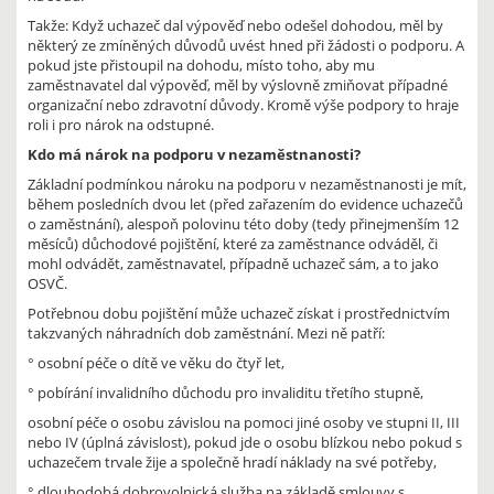
Takže: Když uchazeč dal výpověď nebo odešel dohodou, měl by
některý ze zmíněných důvodů uvést hned při žádosti o podporu. A
pokud jste přistoupil na dohodu, místo toho, aby mu
zaměstnavatel dal výpověď, měl by výslovně zmiňovat případné
organizační nebo zdravotní důvody. Kromě výše podpory to hraje
roli i pro nárok na odstupné.
Kdo má nárok na podporu v nezaměstnanosti?
Základní podmínkou nároku na podporu v nezaměstnanosti je mít,
během posledních dvou let (před zařazením do evidence uchazečů
o zaměstnání), alespoň polovinu této doby (tedy přinejmenším 12
měsíců) důchodové pojištění, které za zaměstnance odváděl, či
mohl odvádět, zaměstnavatel, případně uchazeč sám, a to jako
OSVČ.
Potřebnou dobu pojištění může uchazeč získat i prostřednictvím
takzvaných náhradních dob zaměstnání. Mezi ně patří:
° osobní péče o dítě ve věku do čtyř let,
° pobírání invalidního důchodu pro invaliditu třetího stupně,
osobní péče o osobu závislou na pomoci jiné osoby ve stupni II, III
nebo IV (úplná závislost), pokud jde o osobu blízkou nebo pokud s
uchazečem trvale žije a společně hradí náklady na své potřeby,
° dlouhodobá dobrovolnická služba na základě smlouvy s