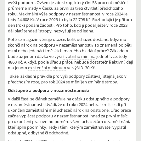
vyšší podporu. Ovšem je zde strop, který činí 58 procent měsíční
průměrné mzdy v Česku za první až třetí čtvrtletí předchozího
roku. Maximální výše podpory v nezaměstnanosti v roce 2024 je
tedy 24.608 Kč. V roce 2023 to bylo 22.798 Kč. Rozhodující je přitom
den (rok) podání žádosti. Pro toho, kdo ji podal ještě v roce 2023,
dál platí tehdejší stropy, nezvyšují se od ledna.
Poté se magazín věnuje otázce, kolik uchazeč dostane, když mu
skončí nárok na podporu v nezaměstnanosti? To znamená po pěti,
osmi nebo jedenácti měsících marného hledání práce? Základem
bude už jenom dávka ve výši
životního minima
jednotlivce, tedy
4860 Kč. A když, podle úřadu práce, nebude dostatečně aktivní, dají
mu jenom
existenční minimum
ve výši 3130 Kč.
Takže, základní pravidla pro výši podpory zůstávají stejná jako v
předchozím roce, pro rok 2024 se mění jen zmíněné stropy.
Odstupné a podpora v nezaměstnanosti
V další části se článek zaměřuje na otázku odstupného a podpory
v nezaměstnanosti. Uvádí, že od roku 2024 nehraje roli, jestli při
ukončení zaměstnání měl uchazeč
nárok na odstupné
. Úřad práce
začne vyplácet podporu v nezaměstnanosti hned za první měsíc
po ukončení pracovního poměru všem uchazečům o zaměstnání,
kteří splní podmínky. Tedy i těm, kterým zaměstnavatel vyplatil
odstupné, odbytné či odchodné.