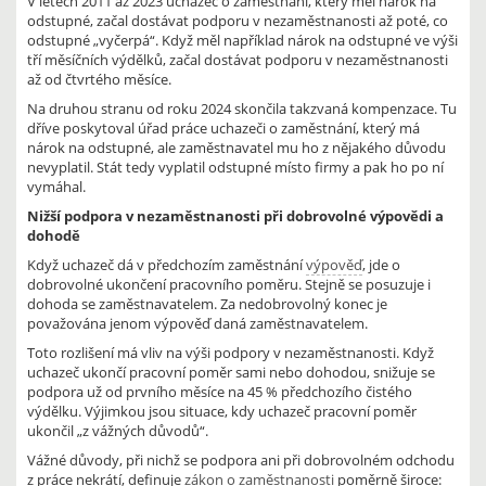
V letech 2011 až 2023 uchazeč o zaměstnání, který měl nárok na
odstupné, začal dostávat podporu v nezaměstnanosti až poté, co
odstupné „vyčerpá“. Když měl například nárok na odstupné ve výši
tří měsíčních výdělků, začal dostávat podporu v nezaměstnanosti
až od čtvrtého měsíce.
Na druhou stranu od roku 2024 skončila takzvaná kompenzace. Tu
dříve poskytoval úřad práce uchazeči o zaměstnání, který má
nárok na odstupné, ale zaměstnavatel mu ho z nějakého důvodu
nevyplatil. Stát tedy vyplatil odstupné místo firmy a pak ho po ní
vymáhal.
Nižší podpora v nezaměstnanosti při dobrovolné výpovědi a
dohodě
Když uchazeč dá v předchozím zaměstnání
výpověď
, jde o
dobrovolné ukončení pracovního poměru. Stejně se posuzuje i
dohoda se zaměstnavatelem. Za nedobrovolný konec je
považována jenom výpověď daná zaměstnavatelem.
Toto rozlišení má vliv na výši podpory v nezaměstnanosti. Když
uchazeč ukončí pracovní poměr sami nebo dohodou, snižuje se
podpora už od prvního měsíce na 45 % předchozího čistého
výdělku. Výjimkou jsou situace, kdy uchazeč pracovní poměr
ukončil „z vážných důvodů“.
Vážné důvody, při nichž se podpora ani při dobrovolném odchodu
z práce nekrátí, definuje
zákon o zaměstnanosti
poměrně široce: