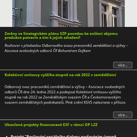
Změny ve Strategickém plánu SZP povedou ke snížení objemu
produkce potravin a tím k jejich zdražení!
Rozhovor s předsedou Odborového svazu pracovníků zemědělství a výživy –
Asociace svobodných odborů ČR Bohumírem Dufkem
více...
Kolektivní smlouvy vyššího stupně na rok 2022 v zemědělství
Odborový svaz pracovníků zemědělství a výživy – Asociace svobodných
odborů ČR dne 24. ledna 2022 a podepsal Kolektivní smlouvu vyššího
stupně na rok 2022 se Zemědělským svazem ČR a Českomoravským
svazem zemědělských podnikatelů. Plné znění KSVS naleznete v příloze.
více...
Ukončené projekty financované ESF v rámci OP LZZ
Projekt "Posilování sociálního dialogu zvyšováním úrovně