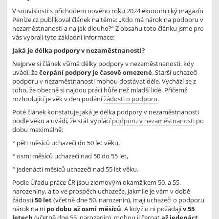
V souvislosti s příchodem nového roku 2024 ekonomický magazín
Peníze.cz publikoval článek na téma: „Kdo má nárok na podporu v
nezaměstnanosti a na jak dlouho?“ Z obsahu toto článku jsme pro
vás vybrali tyto základní informace:
Jaká je délka podpory v nezaměstnanosti?
Nejprve si článek všímá délky podpory v nezaměstnanosti, kdy
uvádí, že
čerpání podpory je časově omezené
. Starší uchazeči
podporu v nezaměstnanosti mohou dostávat déle. Vychází se z
toho, že obecně si najdou práci hůře než mladší lidé. Přičemž
rozhodující je věk v den podání
žádosti o podporu
.
Poté článek konstatuje jaká je délka podpory v nezaměstnanosti
podle věku a uvádí, že stát vyplácí
podporu v nezaměstnanosti
po
dobu maximálně:
° pěti měsíců uchazeči do 50 let věku,
° osmi měsíců uchazeči nad 50 do 55 let,
° jedenácti měsíců uchazeči nad 55 let věku.
Podle Úřadu práce ČR jsou zlomovým okamžikem 50. a 55.
narozeniny, a to ve prospěch uchazeče. Jakmile je vám v době
žádosti
50 let
(včetně dne 50. narozenin), mají uchazeči o podporu
nárok na ni
po dobu až osmi měsíců
. A když o ni požádají
v 55
letech
(včetně dne 55. narozenin), mohou ji čerpat
až jedenáct