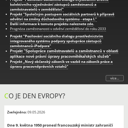
kolektivního vyjednávání zástupců zaměstnanců a
zaměstnavatelů v zemědělství"
Projekt "Společným postupem sociálních partnerů k přípravě
odvětví na změny důchodového systému - etapa I."
Další informace k tomuto projektu naleznete
zde
.
Prognóza zaměstnanosti v odvětví zemědělství do roku 2033
Projekt "Posilování sociálního dialogu prostřednictvím
integrovaného systému podpory spolupráce zástupců
zaměstnanců-iPodpora"
Projekt "Spolupráce zaměstnavatelů a zaměstnanců v oblasti
aplikace nové právní úpravy pracovnělékařských služeb"
Projekt „Nový občanský zákoník ve vazbě na zákoník práce a
úpravu pracovněprávních vztahů“
více...
C
O JE DEN EVROPY?
Zveřejněno:
09.05.2026
Dne 9. května 1950 pronesl francouzský ministr zahraničí