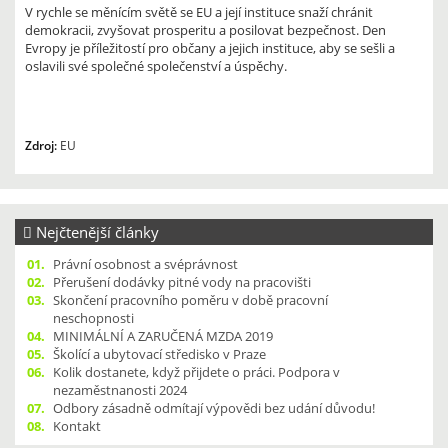
V rychle se měnícím světě se EU a její instituce snaží chránit
demokracii, zvyšovat prosperitu a posilovat bezpečnost. Den
Evropy je příležitostí pro občany a jejich instituce, aby se sešli a
oslavili své společné společenství a úspěchy.
Zdroj:
EU
Nejčtenější články
01.
Právní osobnost a svéprávnost
02.
Přerušení dodávky pitné vody na pracovišti
03.
Skončení pracovního poměru v době pracovní
neschopnosti
04.
MINIMÁLNÍ A ZARUČENÁ MZDA 2019
05.
Školící a ubytovací středisko v Praze
06.
Kolik dostanete, když přijdete o práci. Podpora v
nezaměstnanosti 2024
07.
Odbory zásadně odmítají výpovědi bez udání důvodu!
08.
Kontakt