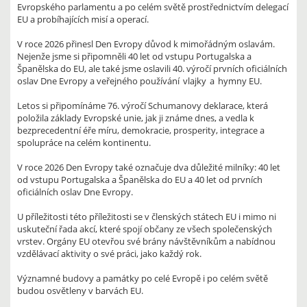
Evropského parlamentu a po celém světě prostřednictvím delegací
EU a probíhajících misí a operací.
V roce 2026 přinesl Den Evropy důvod k mimořádným oslavám.
Nejenže jsme si připomněli 40 let od vstupu Portugalska a
Španělska do EU, ale také jsme oslavili 40. výročí prvních oficiálních
oslav Dne Evropy a veřejného používání vlajky a hymny EU.
Letos si připomínáme 76. výročí Schumanovy deklarace, která
položila základy Evropské unie, jak ji známe dnes, a vedla k
bezprecedentní éře míru, demokracie, prosperity, integrace a
spolupráce na celém kontinentu.
V roce 2026 Den Evropy také označuje dva důležité milníky: 40 let
od vstupu Portugalska a Španělska do EU a 40 let od prvních
oficiálních oslav Dne Evropy.
U příležitosti této příležitosti se v členských státech EU i mimo ni
uskuteční řada akcí, které spojí občany ze všech společenských
vrstev. Orgány EU otevřou své brány návštěvníkům a nabídnou
vzdělávací aktivity o své práci, jako každý rok.
Významné budovy a památky po celé Evropě i po celém světě
budou osvětleny v barvách EU.