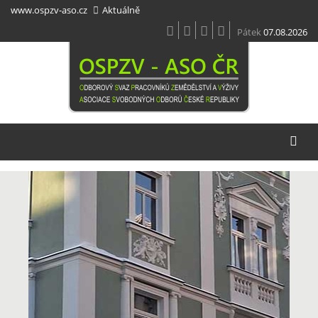
Přejít
www.ospzv-aso.cz
Aktuálně
k
hlavnímu
Pátek
07.08.2026
obsahu