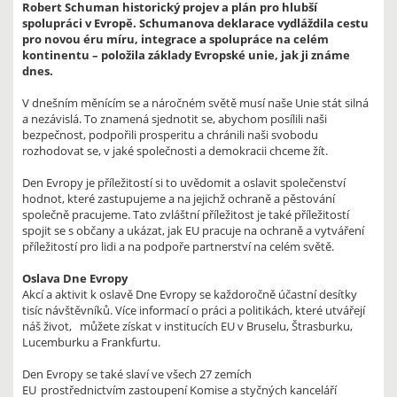
Robert Schuman historický projev a plán pro hlubší
spolupráci v Evropě. Schumanova deklarace vydláždila cestu
pro novou éru míru, integrace a spolupráce na celém
kontinentu – položila základy Evropské unie, jak ji známe
dnes.
V dnešním měnícím se a náročném světě musí naše Unie stát silná
a nezávislá. To znamená sjednotit se, abychom posílili naši
bezpečnost, podpořili prosperitu a chránili naši svobodu
rozhodovat se, v jaké společnosti a demokracii chceme žít.
Den Evropy je příležitostí si to uvědomit a oslavit společenství
hodnot, které zastupujeme a na jejichž ochraně a pěstování
společně pracujeme. Tato zvláštní příležitost je také příležitostí
spojit se s občany a ukázat, jak EU pracuje na ochraně a vytváření
příležitostí pro lidi a na podpoře partnerství na celém světě.
Oslava Dne Evropy
Akcí a aktivit k oslavě Dne Evropy se každoročně účastní desítky
tisíc návštěvníků. Více informací o práci a politikách, které utvářejí
náš život, můžete získat v institucích EU v Bruselu, Štrasburku,
Lucemburku a Frankfurtu.
Den Evropy se také slaví ve všech 27 zemích
EU prostřednictvím zastoupení Komise a styčných kanceláří