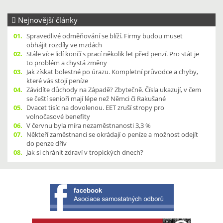
Nejnovější články
01.
Spravedlivé odměňování se blíží. Firmy budou muset
obhájit rozdíly ve mzdách
02.
Stále více lidí končí s prací několik let před penzí. Pro stát je
to problém a chystá změny
03.
Jak získat bolestné po úrazu. Kompletní průvodce a chyby,
které vás stojí peníze
04.
Závidíte důchody na Západě? Zbytečně. Čísla ukazují, v čem
se čeští senioři mají lépe než Němci či Rakušané
05.
Dvacet tisíc na dovolenou. EET zruší stropy pro
volnočasové benefity
06.
V červnu byla míra nezaměstnanosti 3,3 %
07.
Někteří zaměstnanci se okrádají o peníze a možnost odejít
do penze dřív
08.
Jak si chránit zdraví v tropických dnech?