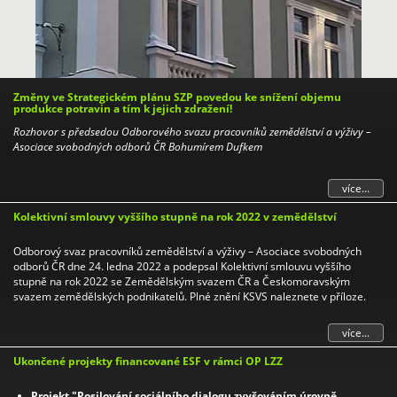
Změny ve Strategickém plánu SZP povedou ke snížení objemu
produkce potravin a tím k jejich zdražení!
Rozhovor s předsedou Odborového svazu pracovníků zemědělství a výživy –
Asociace svobodných odborů ČR Bohumírem Dufkem
více...
Kolektivní smlouvy vyššího stupně na rok 2022 v zemědělství
Odborový svaz pracovníků zemědělství a výživy – Asociace svobodných
odborů ČR dne 24. ledna 2022 a podepsal Kolektivní smlouvu vyššího
stupně na rok 2022 se Zemědělským svazem ČR a Českomoravským
svazem zemědělských podnikatelů. Plné znění KSVS naleznete v příloze.
více...
Ukončené projekty financované ESF v rámci OP LZZ
Projekt "Posilování sociálního dialogu zvyšováním úrovně