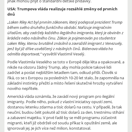
jinak mohou přijít o standardní dětské přídavky.
USA: Trumpova vláda realizuje rozsáhlé změny od prvních
dnů
„Laken Riley Act byl prvním zákonem, který podepsal prezident Trump
během svého druhého funkčního období. Nařizuje imigračním
úřadům, aby zadržely každého ilegálního imigranta, který je obviněn z
krádeže nebo násilného činu. Zákon je pojmenován po studentce
Laken Riley, kterou brutálně znásilnil a zavraždil imigrant z Venezuely,
jenž byl již dříve usvědčený z násilných činů. Bidenova vláda ho
odmítla deportovat,“
vysvětlil Vlastimil Veselý.
Podle Vlastimila Veselého se toto v Evropě děje léta a opakovaně, a
nikde na obzoru žádný Trump, aby mohla policie takové lidi
zadržet a poslat nejbližším letadlem tam, odkud přišli. Člověk si
říká, co se s Evropou za posledních 10-20 let stalo, že zapomněla na
základní instinkty přežití a místo řešení skutečné hrozby vytváření
nového nepřítele.
Americká vláda oznámila, že zavádí nový program pro ilegální
imigranty. Podle něho, pokud z vlastní iniciativy opustí zemi,
dostanou letenku zdarma a tisíc dolarů na cestu. V případě, že tak
neučiní, budou čelit pokutě až tisíc dolarů za den, trestnímu stíhání
a zabavení majetku. V prvé řadě by se měli programu zúčastnit
migranti, kteří již obdrželi od soudu příkaz k opuštění země, ale
ignorovali jej. Je jich více než milion, konstatoval.