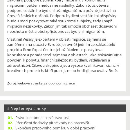
Zákona o podpoře bydlení, který může mít v kombinaci s
migračním paktem nedozírné následky. Zákon totiž otevírá
podporu sociálního bydlení též migrantům, a právně je staví na
úroveň českých občanů. Podporu bydlení se státními příspěvky
budou moci poskytovat také soukromé subjekty, tedy i např.
migrační neziskovky. Zákon jim tak umožní obcházet dosavadní
neochotu měst a obcí zpřístupňovat bydlení migrantům.
Vlastimil Veselý je expertem v oblasti migrace, zejména se
zaměřením na situaci v Evropě. Je rovněž jedním ze zakladatelů
projektu Brno Expat Centre, jehož úkolem je poskytovat
konzultace a poradenství, zejména v oblastech, jako získávání víz a
povolení k pobytu, finanční záležitosti, bydlení, vzdělávání a
zdravotnictví. Cílovou skupinou jsou vysoce kvalifikovaní cizinci v
kreativních profesích, kteří pracují, nebo hodlají pracovat v Brně.
Zdroj:
webové stránky Za oponou migrace
Nejčtenější články
01.
Právní osobnost a svéprávnost
02.
Přerušení dodávky pitné vody na pracovišti
03.
Skončení pracovního poměru v době pracovní