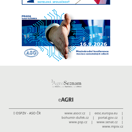
OSPZV - ASO ČR
www.asocr.cz
|
eesc.europa.eu
|
bohumir-dufek.cz
|
portal.gov.cz
|
www.psp.cz
|
www.senat.cz
|
www.mpsv.cz