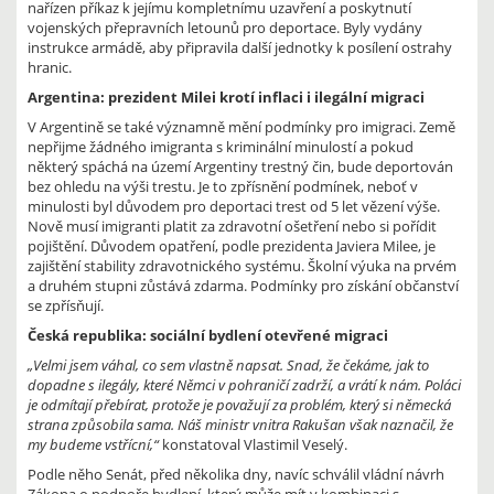
nařízen příkaz k jejímu kompletnímu uzavření a poskytnutí
vojenských přepravních letounů pro deportace. Byly vydány
instrukce armádě, aby připravila další jednotky k posílení ostrahy
hranic.
Argentina: prezident Milei krotí inflaci i ilegální migraci
V Argentině se také významně mění podmínky pro imigraci. Země
nepřijme žádného imigranta s kriminální minulostí a pokud
některý spáchá na území Argentiny trestný čin, bude deportován
bez ohledu na výši trestu. Je to zpřísnění podmínek, neboť v
minulosti byl důvodem pro deportaci trest od 5 let vězení výše.
Nově musí imigranti platit za zdravotní ošetření nebo si pořídit
pojištění. Důvodem opatření, podle prezidenta Javiera Milee, je
zajištění stability zdravotnického systému. Školní výuka na prvém
a druhém stupni zůstává zdarma. Podmínky pro získání občanství
se zpřísňují.
Česká republika: sociální bydlení otevřené migraci
„Velmi jsem váhal, co sem vlastně napsat. Snad, že čekáme, jak to
dopadne s ilegály, které Němci v pohraničí zadrží, a vrátí k nám. Poláci
je odmítají přebírat, protože je považují za problém, který si německá
strana způsobila sama. Náš ministr vnitra Rakušan však naznačil, že
my budeme vstřícní,“
konstatoval Vlastimil Veselý.
Podle něho Senát, před několika dny, navíc schválil vládní návrh