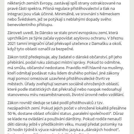
některých zemích Evropy, zastávají spíš strany ostrakizované na
pravé části spektra. Přísná regulace přistěhovalectví a tlak na
integraci jsou však účinné. Minimálně, ve srovnání s Německem
nebo Švédskem, jež se potýkají s neblahými dopady svého
benevolentního přístupu.
Zároveň uvedl, že Dánsko se stalo první evropskou zemí, která
uprchlíkům ze Sýrie začala vypovídat azylovou ochranu. V březnu
2021 tamní imigrační úřad překvapil utečence z Damašku a okolí,
když tyto oblasti označil za bezpečné.
Zákon totiž předepisuje, aby žadatel o dánské občanství, při jeho
přebírání, podal ruku zástupci místní správy. Pokud to odmítne,
má smůlu, občanství nedostane. Pravidlo míří hlavně na muslimy,
kteří odmítají podávat ruku lidem druhého pohlaví. Jiné zákony
mají pomoci omezovat uzavřené přistěhovalecké čtvrti ve
městech. Úřady zveřejňují seznam sociálně ohrožených oblastí,
které podle statistických dat překračují nebo naopak nedosahují
stanovenou míru nezaměstnanosti, životní úrovně nebo vzdělání.
Zákon rovněž sleduje se také podíl přistěhovalců z tzv.
nezápadních zemí. Pokud jejich počet v ohrožené lokalitě přesáhne
50 %, dostane oblast oficiální status „paralelní společnosti“. Důraz
se klade na ovládání a používání dánštiny. Pokud rodiče nenaučí
děti dánsky ještě v předškolním věku, musejí předat potomky na
25 hodin týdně k výuce národního jazyka a „dánských hodnot“,