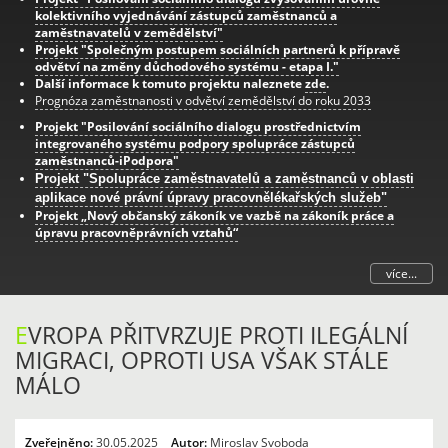
kolektivního vyjednávání zástupců zaměstnanců a
zaměstnavatelů v zemědělství"
Projekt "Společným postupem sociálních partnerů k přípravě
odvětví na změny důchodového systému - etapa I."
Další informace k tomuto projektu naleznete
zde
.
Prognóza zaměstnanosti v odvětví zemědělství do roku 2033
Projekt "Posilování sociálního dialogu prostřednictvím
integrovaného systému podpory spolupráce zástupců
zaměstnanců-iPodpora"
Projekt "Spolupráce zaměstnavatelů a zaměstnanců v oblasti
aplikace nové právní úpravy pracovnělékařských služeb"
Projekt „Nový občanský zákoník ve vazbě na zákoník práce a
úpravu pracovněprávních vztahů“
více...
E
VROPA PŘITVRZUJE PROTI ILEGÁLNÍ
MIGRACI, OPROTI USA VŠAK STÁLE
MÁLO
Zveřejněno:
30.05.2025
Autor:
Miroslav Svoboda