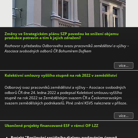
Změny ve Strategickém plánu SZP povedou ke snížení objemu
produkce potravin a tím k jejich zdražení!
Rozhovor s předsedou Odborového svazu pracovníků zemědělství a výživy –
Asociace svobodných odborů ČR Bohumírem Dufkem
více...
Kolektivní smlouvy vyššího stupně na rok 2022 v zemědělství
Odborový svaz pracovníků zemědělství a výživy – Asociace svobodných
odborů ČR dne 24. ledna 2022 a podepsal Kolektivní smlouvu vyššího
stupně na rok 2022 se Zemědělským svazem ČR a Českomoravským
svazem zemědělských podnikatelů. Plné znění KSVS naleznete v příloze.
více...
Ukončené projekty financované ESF v rámci OP LZZ
Projekt "Posilování sociálního dialogu zvyšováním úrovně