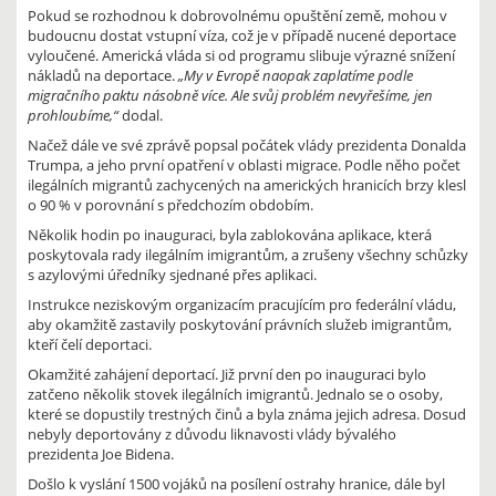
Pokud se rozhodnou k dobrovolnému opuštění země, mohou v
budoucnu dostat vstupní víza, což je v případě nucené deportace
vyloučené. Americká vláda si od programu slibuje výrazné snížení
nákladů na deportace.
„My v Evropě naopak zaplatíme podle
migračního paktu násobně více. Ale svůj problém nevyřešíme, jen
prohloubíme,“
dodal.
Načež dále ve své zprávě popsal počátek vlády prezidenta Donalda
Trumpa, a jeho první opatření v oblasti migrace. Podle něho počet
ilegálních migrantů zachycených na amerických hranicích brzy klesl
o 90 % v porovnání s předchozím obdobím.
Několik hodin po inauguraci, byla zablokována aplikace, která
poskytovala rady ilegálním imigrantům, a zrušeny všechny schůzky
s azylovými úředníky sjednané přes aplikaci.
Instrukce neziskovým organizacím pracujícím pro federální vládu,
aby okamžitě zastavily poskytování právních služeb imigrantům,
kteří čelí deportaci.
Okamžité zahájení deportací. Již první den po inauguraci bylo
zatčeno několik stovek ilegálních imigrantů. Jednalo se o osoby,
které se dopustily trestných činů a byla známa jejich adresa. Dosud
nebyly deportovány z důvodu liknavosti vlády bývalého
prezidenta Joe Bidena.
Došlo k vyslání 1500 vojáků na posílení ostrahy hranice, dále byl