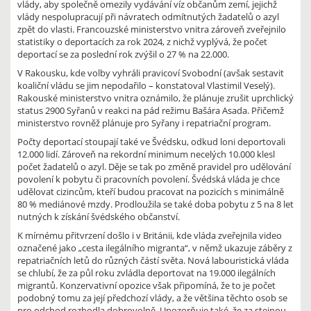
vlády, aby společně omezily vydávání víz občanům zemí, jejichž
vlády nespolupracují při návratech odmítnutých žadatelů o azyl
zpět do vlasti. Francouzské ministerstvo vnitra zároveň zveřejnilo
statistiky o deportacích za rok 2024, z nichž vyplývá, že počet
deportací se za poslední rok zvýšil o 27 % na 22.000.
V Rakousku, kde volby vyhráli pravicoví Svobodní (avšak sestavit
koaliční vládu se jim nepodařilo – konstatoval Vlastimil Veselý).
Rakouské ministerstvo vnitra oznámilo, že plánuje zrušit uprchlický
status 2900 Syřanů v reakci na pád režimu Bašára Asada. Přičemž
ministerstvo rovněž plánuje pro Syřany i repatriační program.
Počty deportací stoupají také ve Švédsku, odkud loni deportovali
12.000 lidí. Zároveň na rekordní minimum necelých 10.000 klesl
počet žadatelů o azyl. Děje se tak po změně pravidel pro udělování
povolení k pobytu či pracovních povolení. Švédská vláda je chce
udělovat cizincům, kteří budou pracovat na pozicích s minimálně
80 % mediánové mzdy. Prodloužila se také doba pobytu z 5 na 8 let
nutných k získání švédského občanství.
K mírnému přitvrzení došlo i v Británii, kde vláda zveřejnila video
označené jako „cesta ilegálního migranta“, v němž ukazuje záběry z
repatriačních letů do různých částí světa. Nová labouristická vláda
se chlubí, že za půl roku zvládla deportovat na 19.000 ilegálních
migrantů. Konzervativní opozice však připomíná, že to je počet
podobný tomu za její předchozí vlády, a že většina těchto osob se
pro odchod rozhodla dobrovolně. Upozorňuje také, že za stejnou