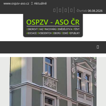
Přejít
www.ospzv-aso.cz
Aktuálně
k
hlavnímu
Čtvrtek
06.08.2026
obsahu