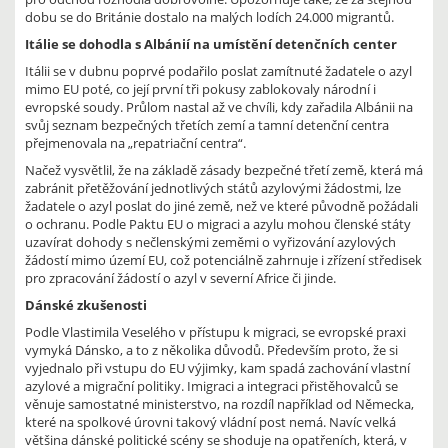
dobu se do Británie dostalo na malých lodích 24.000 migrantů.
Itálie se dohodla s Albánií na umístění detenčních center
Itálii se v dubnu poprvé podařilo poslat zamítnuté žadatele o azyl
mimo EU poté, co její první tři pokusy zablokovaly národní i
evropské soudy. Průlom nastal až ve chvíli, kdy zařadila Albánii na
svůj seznam bezpečných třetích zemí a tamní detenční centra
přejmenovala na „repatriační centra“.
Načež vysvětlil, že na základě zásady bezpečné třetí země, která má
zabránit přetěžování jednotlivých států azylovými žádostmi, lze
žadatele o azyl poslat do jiné země, než ve které původně požádali
o ochranu. Podle Paktu EU o migraci a azylu mohou členské státy
uzavírat dohody s nečlenskými zeměmi o vyřizování azylových
žádostí mimo území EU, což potenciálně zahrnuje i zřízení středisek
pro zpracování žádostí o azyl v severní Africe či jinde.
Dánské zkušenosti
Podle Vlastimila Veselého v přístupu k migraci, se evropské praxi
vymyká Dánsko, a to z několika důvodů. Především proto, že si
vyjednalo při vstupu do EU výjimky, kam spadá zachování vlastní
azylové a migrační politiky. Imigraci a integraci přistěhovalců se
věnuje samostatné ministerstvo, na rozdíl například od Německa,
které na spolkové úrovni takový vládní post nemá. Navíc velká
většina dánské politické scény se shoduje na opatřeních, která, v