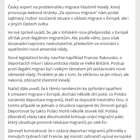
Český expert na problematiku migrace Vlastimil Veselý, který
provozuje webové stránky „Za oponou migrace“ nám poslal
zajímavý rozbor současné situace v oblasti migrace v Evropě, ale i
v jiných částech světa.
Ve své zprávě uvádí, že, jak v loňském roce předpovídal, v Evropě
sílí tlak proti ilegálním migrantům. Ale, podle něho, jsou však
dosavadní naprosto nedostatečné, především ve srovnání s
opatřeními nové americké vlády.
Nové legislativní kroky navrhla například Francie, Rakousko, o
deportacích mluví i labouristická vláda ve Velké Británii. Postup
proti ilegální migraci byl i velkým tématem při sestavování nové
německé vlády. Problém je ale v tom, že většinou se jen mluví, ale
nekoná, zdůraznil Vlastimil Veselý.
Načež dále uvedl, že k těmto tendencím ke zpřísnění opatření
k omezení migrace v Evropě, dochází několik dní poté, co Polsko
oznámilo deportace migrantů, kteří se dopustili trestného činu. V
tomto případě se jednalo o Gruzínce zapojené do činnosti gangů.
Deportovat by takto Poláci mohli několik stovek lidí. Polská
(liberální!) vláda také dlouhodobě kritizuje unijní migrační pakt,
který obsahuje povinné relokace migrantů po celé EU.
Zároveň konstatoval, že v otázce deportací migrantů přitvrdila v
minulých týdnech též Francie. Její ministr zahraničí vyzval evropské