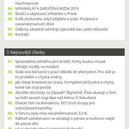
neschopnosti
04.
MINIMÁLNÍ A ZARUČENÁ MZDA 2019
05.
Školící a ubytovací středisko v Praze
06.
Kolik dostanete, když přijdete o práci. Podpora v
nezaměstnanosti 2024
07.
Odbory zásadně odmítají výpovědi bez udání důvodu!
08.
Kontakt
Nejnovější články
01.
Spravedlivé odměňování se blíží. Firmy budou muset
obhájit rozdíly ve mzdách
02.
Stále více lidí končí s prací několik let před penzí. Pro stát je
to problém a chystá změny
03.
Jak získat bolestné po úrazu. Kompletní průvodce a chyby,
které vás stojí peníze
04.
Závidíte důchody na Západě? Zbytečně. Čísla ukazují, v čem
se čeští senioři mají lépe než Němci či Rakušané
05.
Dvacet tisíc na dovolenou. EET zruší stropy pro
volnočasové benefity
06.
V červnu byla míra nezaměstnanosti 3,3 %
07.
Někteří zaměstnanci se okrádají o peníze a možnost odejít
do penze dřív
08.
Jak si chránit zdraví v tropických dnech?