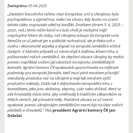
Zveřejněno:
05.06.2025
„Zavedení bezcelního režimu mezi Evropskou unií a Ukrajinou bylo
pochopitelnou a výjimečnou reakcí na situaci, kdy Rusko na území
tohoto státu rozpoutalo válečný konflikt. Dneškem
(dnem 5. 6. 2025 –
pozn. red.)
tento režim končí a v tuto chvíli je nezbytné najít
smysluplné řešení do doby, než Ukrajina vstoupí do Evropské unie.
Nemůže se už jednat jen o politické rozhodnutí, ale je třeba vzít v
úvahu i ekonomické aspekty a dopad na evropské zemědělce včetně
českých. V žádném případě už nesmí dojít k dalšímu křivení trhu a
poškozování našich zemědělců. Ke zlepšení situace Ukrajiny by mohlo
pomoci například snížení její závislosti na exportu zemědělských
komodit. Agrární komora ČR opakovaně upozorňovala na neférové
podmínky pro evropské farmáře, kteří musí plnit mnohem přísnější
standardy produkce než na Ukrajině a mají tak mnohem vyšší
produkční náklady. Došlo tak k deformování evropského trhu s
komoditami, jako jsou obiloviny, olejniny, cukr nebo drůbež, které se
zde hromadily místo toho, aby směřovaly k tradičním zákazníkům ve
třetích zemích, jak původně měly. Podobná situace se už nesmí
opakovat, pomoc ukrajinským zemědělcům nesmí být na úkor našich
pěstitelů a chovatelů,“
říká
prezident Agrární komory ČR Jan
Doležal
.