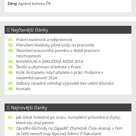
Zdroj:
Agrární komora ČR
Nejčtenější články
01.
Právní osobnost a svéprávnost
02.
Přerušení dodávky pitné vody na pracovišti
03.
Skončení pracovního poměru v době pracovní
neschopnosti
04.
MINIMÁLNÍ A ZARUČENÁ MZDA 2019
05.
Školící a ubytovací středisko v Praze
06.
Kolik dostanete, když přijdete o práci. Podpora v
nezaměstnanosti 2024
07.
Odbory zásadně odmítají výpovědi bez udání důvodu!
08.
Kontakt
Nejnovější články
01.
Jak získat bolestné po úrazu. Kompletní průvodce a chyby,
které vás stojí peníze
02.
Závidíte důchody na Západě? Zbytečně. Čísla ukazují, v čem
se čeští senioři mají lépe než Němci či Rakušané