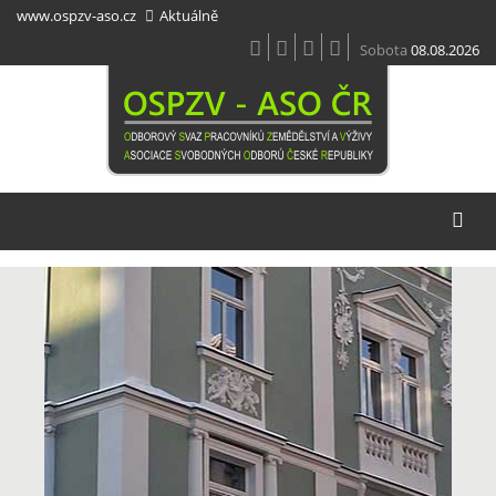
Přejít
www.ospzv-aso.cz
Aktuálně
k
hlavnímu
Sobota
08.08.2026
obsahu