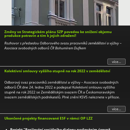
Změny ve Strategickém plánu SZP povedou ke snížení objemu
produkce potravin a tím k jejich zdražení!
Rozhovor s předsedou Odborového svazu pracovníků zemědělství a výživy –
Asociace svobodných odborů ČR Bohumírem Dufkem
více...
Kolektivní smlouvy vyššího stupně na rok 2022 v zemědělství
Odborový svaz pracovníků zemědělství a výživy – Asociace svobodných
odborů ČR dne 24. ledna 2022 a podepsal Kolektivní smlouvu vyššího
stupně na rok 2022 se Zemědělským svazem ČR a Českomoravským
svazem zemědělských podnikatelů. Plné znění KSVS naleznete v příloze.
více...
Ukončené projekty financované ESF v rámci OP LZZ
Projekt "Posilování sociálního dialogu zvyšováním úrovně