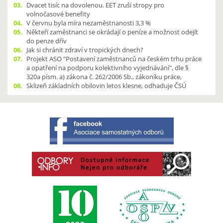
03.
Dvacet tisíc na dovolenou. EET zruší stropy pro
volnočasové benefity
04.
V červnu byla míra nezaměstnanosti 3,3 %
05.
Někteří zaměstnanci se okrádají o peníze a možnost odejít
do penze dřív
06.
Jak si chránit zdraví v tropických dnech?
07.
Projekt ASO "Postavení zaměstnanců na českém trhu práce
a opatření na podporu kolektivního vyjednávání", dle §
320a písm. a) zákona č. 262/2006 Sb., zákoníku práce,
08.
Sklizeň základních obilovin letos klesne, odhaduje ČSÚ