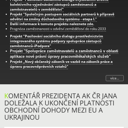
kolektivního vyjednávání zástupců zaměstnanců a
zaměstnavatelů v zemědělství"
Projekt "Společným postupem sociálních partnerů k přípravě
odvětví na změny důchodového systému - etapa I."
Další informace k tomuto projektu naleznete
zde
.
Prognóza zaměstnanosti v odvětví zemědělství do roku 2033
Projekt "Posilování sociálního dialogu prostřednictvím
integrovaného systému podpory spolupráce zástupců
zaměstnanců-iPodpora"
Projekt "Spolupráce zaměstnavatelů a zaměstnanců v oblasti
aplikace nové právní úpravy pracovnělékařských služeb"
Projekt „Nový občanský zákoník ve vazbě na zákoník práce a
úpravu pracovněprávních vztahů“
více...
K
OMENTÁŘ PREZIDENTA AK ČR JANA
DOLEŽALA K UKONČENÍ PLATNOSTI
OBCHODNÍ DOHODY MEZI EU A
UKRAJINOU