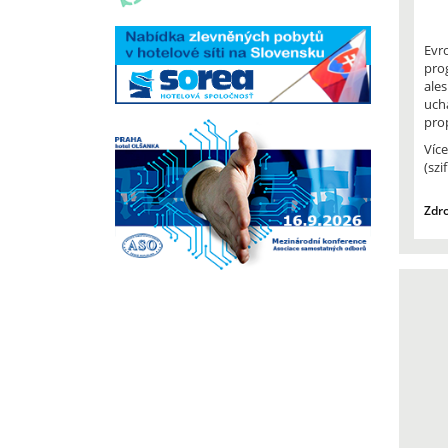
Evr
pro
ale
uch
pro
Víc
(szi
Zdro