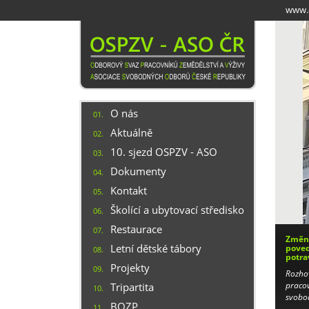
Přejít
www.o
k
hlavnímu
obsahu
O nás
01.
Aktuálně
02.
10. sjezd OSPZV - ASO
03.
Dokumenty
04.
Kontakt
05.
Školící a ubytovací středisko
06.
Restaurace
07.
Změny
Letní dětské tábory
poved
08.
potra
Projekty
09.
Rozho
pracov
Tripartita
10.
svobo
BOZP
11.