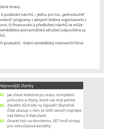
žené stravy.
 k podávání návrhů – jednu pro tzv. „jednoduché“
násobné“ programy s alespoň dvěma organizacemi z
ovni. O financování a předložení návrhů se může
a zemědělsko-potravinářská sdružení odpovědná za
íců.
h produktů - Státní zemědělský intervenční fond
ejnovější články
01.
Jak získat bolestné po úrazu. Kompletní
průvodce a chyby, které vás stojí peníze
02.
Závidíte důchody na Západě? Zbytečně.
Čísla ukazují, v čem se čeští senioři mají lépe
než Němci či Rakušané
03.
Dvacet tisíc na dovolenou. EET zruší stropy
pro volnočasové benefity