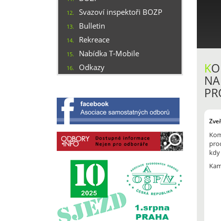
Svazoví inspektoři BOZP
12.
Bulletin
13.
Rekreace
14.
Nabídka T-Mobile
15.
K
O
Odkazy
16.
NA
PR
Zve
Kom
prod
kdy
Kam