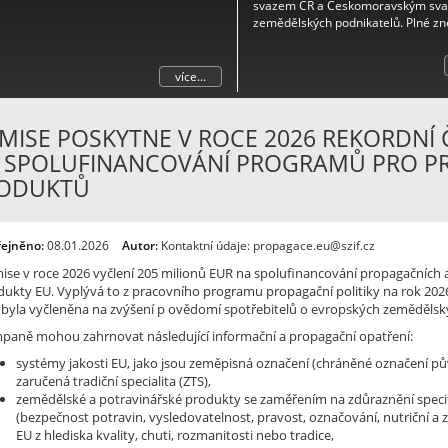
svazem ČR a Českomoravským sv
zemědělských podnikatelů. Plné zn
naleznete v příloze.
více...
MISE POSKYTNE V ROCE 2026 REKORDNÍ Č
 SPOLUFINANCOVÁNÍ PROGRAMŮ PRO P
ODUKTŮ
řejněno:
08.01.2026
Autor:
Kontaktní údaje: propagace.eu@szif.cz
ise v roce 2026 vyčlení 205 milionů EUR na spolufinancování propagačních a
ukty EU. Vyplývá to z pracovního programu propagační politiky na rok 2026, k
 byla vyčleněna na zvýšení p ovědomí spotřebitelů o evropských zemědělsk
paně mohou zahrnovat následující informační a propagační opatření:
systémy jakosti EU, jako jsou zeměpisná označení (chráněné označení 
zaručená tradiční specialita (ZTS),
zemědělské a potravinářské produkty se zaměřením na zdůraznění specif
(bezpečnost potravin, vysledovatelnost, pravost, označování, nutriční a z
EU z hlediska kvality, chuti, rozmanitosti nebo tradice,