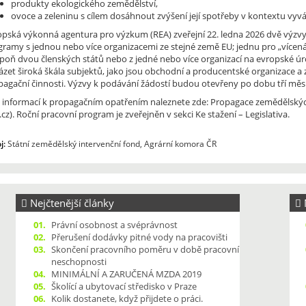
produkty ekologického zemědělství,
ovoce a zeleninu s cílem dosáhnout zvýšení její spotřeby v kontextu vyvá
opská výkonná agentura pro výzkum (REA) zveřejní 22. ledna 2026 dvě výzvy
gramy s jednou nebo více organizacemi ze stejné země EU; jednu pro „více
spoň dvou členských států nebo z jedné nebo více organizací na evropské úr
ázet široká škála subjektů, jako jsou obchodní a producentské organizace 
pagační činnosti. Výzvy k podávání žádostí budou otevřeny po dobu tří měs
e informací k propagačním opatřením naleznete zde: Propagace zemědělskýc
f.cz). Roční pracovní program je zveřejněn v sekci Ke stažení – Legislativa.
j:
Státní zemědělský intervenční fond, Agrární komora ČR
Nejčtenější články
N
01.
Právní osobnost a svéprávnost
02.
Přerušení dodávky pitné vody na pracovišti
03.
Skončení pracovního poměru v době pracovní
neschopnosti
04.
MINIMÁLNÍ A ZARUČENÁ MZDA 2019
05.
Školící a ubytovací středisko v Praze
06.
Kolik dostanete, když přijdete o práci.