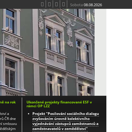
Sobota
08.08.2026
ně na rok
Ukončené projekty financované ESF v
rámci OP LZZ
ství a
Projekt "Posilování sociálního dialogu
orů ČR dne
zvyšováním úrovně kolektivního
ní smlouvu
vyjednávání zástupců zaměstnanců a
mědělským
zaměstnavatelů v zemědělství"