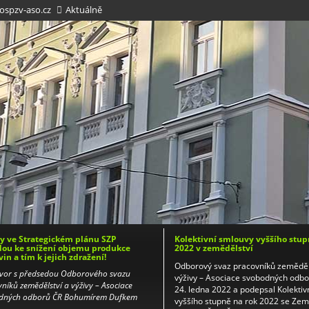
spzv-aso.cz
Aktuálně
 ve Strategickém plánu SZP
Kolektivní smlouvy vyššího stup
ou ke snížení objemu produkce
2022 v zemědělství
vin a tím k jejich zdražení!
Odborový svaz pracovníků zeměděl
vor s předsedou Odborového svazu
výživy – Asociace svobodných odb
níků zemědělství a výživy – Asociace
24. ledna 2022 a podepsal Kolektiv
dných odborů ČR Bohumírem Dufkem
vyššího stupně na rok 2022 se Ze