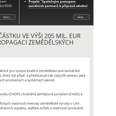
azem
Projekt "Společným postupem
ění KSVS
sociálních partnerů k přípravě odvětví
na změny důchodového systému -
etapa I."
více...
více...
Další informace k tomuto projektu
naleznete
zde
.
Prognóza zaměstnanosti v odvětví
zemědělství do roku 2033
ÁSTKU VE VÝŠI 205 MIL. EUR
Projekt "Posilování sociálního dialogu
ROPAGACI ZEMĚDĚLSKÝCH
prostřednictvím integrovaného
systému podpory spolupráce zástupců
zaměstnanců-iPodpora"
Projekt "Spolupráce zaměstnavatelů a
zaměstnanců v oblasti aplikace nové
právní úpravy pracovnělékařských
ktivit pro vysoce kvalitní zemědělsko-potravinářské
služeb"
terý byl přijat, a představuje tak nejvyšší alokaci, jaká
Projekt „Nový občanský zákoník ve
ých produktech a systémech jakosti.
vazbě na zákoník práce a úpravu
pracovněprávních vztahů“
původu (CHOP), chráněné zeměpisné označení (CHZO) a
ických vlastností metody zemědělské výroby v Unii
dravotní aspekty, welfare zvířat) a vlastností produktů