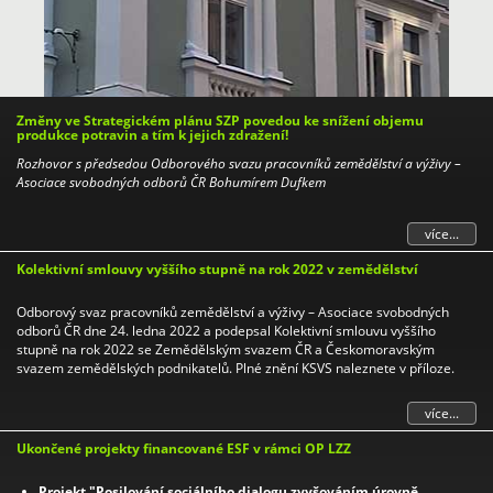
Změny ve Strategickém plánu SZP povedou ke snížení objemu
produkce potravin a tím k jejich zdražení!
Rozhovor s předsedou Odborového svazu pracovníků zemědělství a výživy –
Asociace svobodných odborů ČR Bohumírem Dufkem
více...
Kolektivní smlouvy vyššího stupně na rok 2022 v zemědělství
Odborový svaz pracovníků zemědělství a výživy – Asociace svobodných
odborů ČR dne 24. ledna 2022 a podepsal Kolektivní smlouvu vyššího
stupně na rok 2022 se Zemědělským svazem ČR a Českomoravským
svazem zemědělských podnikatelů. Plné znění KSVS naleznete v příloze.
více...
Ukončené projekty financované ESF v rámci OP LZZ
Projekt "Posilování sociálního dialogu zvyšováním úrovně