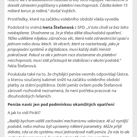
dovolit zdravotní pojišťovny v platební neschopnosti. Částka kolem 15
miliard korun je reálná,“
dodal Vojtěch.
Prostředky, které na začátku volebního období vláda vyvedla
Podobně to vnímá
Iveta Štefanová
z SPD.
„V tuto chvíli se bez toho
neobejdeme. Shodneme se, že je třeba dělat dlouhodobá opatření.
Těžko uděláme nějakou zázračnou věc, která naše zdravotnictví spasí v
jednom nebo dvou letech. Ve věcech, které se nastartovaly, jako je
propojování systémů a digitalizace, musí každý další ministr
pokračovat. Pokud se ale v jednom roce dostaneme do platební
neschopnosti, musí stát přistoupit ke stabilizaci v akutní podobě,“
řekla Štefanová.
Poukázala také na to, že chybějící peníze vesměs odpovídají částce,
o kterou současný kabinet snížil na začátku volebního období
platby za státní pojištěnce. Dolití peněz ovšem podle Štefanové
zároveň rozhodně neznamená, že není potřeba pracovat na
dlouhodobých řešeních.
Peníze navíc jen pod podmínkou okamžitých opatření
A jak to vidí Piráti?
„Raději bychom viděli zachování mechanismu valorizace. Ať už nynější
podobě, nebo mohou být upraveny některé parametry. Může přijít
debata, zda se do systému musí jednorázově nalít peníze. Za nás to ale