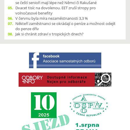
se čeští senioři mají lépe než Němci či Rakušané
05.
Dvacet tisíc na dovolenou. EET zruší stropy pro
volnočasové benefity
06.
V červnu byla míra nezaměstnanosti 3,3 %
07.
Někteří zaměstnanci se okrádají o peníze a možnost odejít
do penze dřív
08.
Jak si chránit zdraví v tropických dnech?