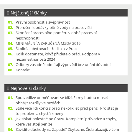
Nejčtenější články
01.
Právní osobnost a svéprávnost
02.
Přerušení dodávky pitné vody na pracovišti
03.
Skončení pracovního poměru v době pracovní
neschopnosti
04.
MINIMÁLNÍ A ZARUČENÁ MZDA 2019
05.
Školící a ubytovací středisko v Praze
06.
Kolik dostanete, když přijdete o práci. Podpora v
nezaměstnanosti 2024
07.
Odbory zásadně odmítají výpovědi bez udání důvodu!
08.
Kontakt
Nejnovější články
01.
Spravedlivé odměňování se blíží. Firmy budou muset
obhájit rozdíly ve mzdách
02.
Stále více lidí končí s prací několik let před penzí. Pro stát je
to problém a chystá změny
03.
Jak získat bolestné po úrazu. Kompletní průvodce a chyby,
které vás stojí peníze
04.
Závidíte důchody na Západě? Zbytečně. Čísla ukazují, v čem