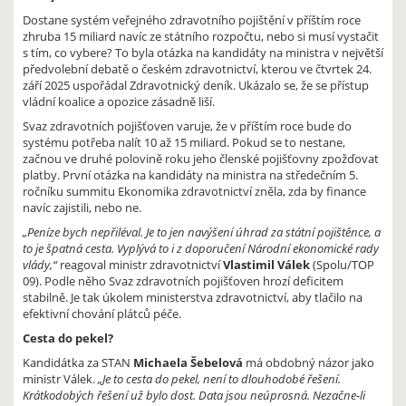
Dostane systém veřejného zdravotního pojištění v příštím roce
zhruba 15 miliard navíc ze státního rozpočtu, nebo si musí vystačit
s tím, co vybere? To byla otázka na kandidáty na ministra v největší
předvolební debatě o českém zdravotnictví, kterou ve čtvrtek 24.
září 2025 uspořádal Zdravotnický deník. Ukázalo se, že se přístup
vládní koalice a opozice zásadně liší.
Svaz zdravotních pojišťoven varuje, že v příštím roce bude do
systému potřeba nalít 10 až 15 miliard. Pokud se to nestane,
začnou ve druhé polovině roku jeho členské pojišťovny zpožďovat
platby. První otázka na kandidáty na ministra na středečním 5.
ročníku summitu Ekonomika zdravotnictví zněla, zda by finance
navíc zajistili, nebo ne.
„Peníze bych nepřiléval. Je to jen navýšení úhrad za státní pojištěnce, a
to je špatná cesta. Vyplývá to i z doporučení Národní ekonomické rady
vlády,“
reagoval ministr zdravotnictví
Vlastimil Válek
(Spolu/TOP
09). Podle něho Svaz zdravotních pojišťoven hrozí deficitem
stabilně. Je tak úkolem ministerstva zdravotnictví, aby tlačilo na
efektivní chování plátců péče.
Cesta do pekel?
Kandidátka za STAN
Michaela Šebelová
má obdobný názor jako
ministr Válek.
„Je to cesta do pekel, není to dlouhodobé řešení.
Krátkodobých řešení už bylo dost. Data jsou neúprosná. Nezačne-li