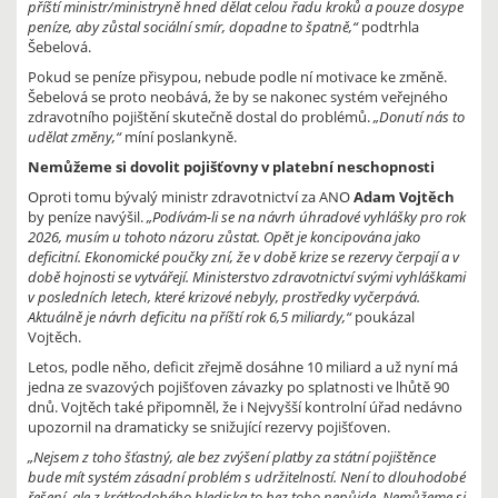
příští ministr/ministryně hned dělat celou řadu kroků a pouze dosype
peníze, aby zůstal sociální smír, dopadne to špatně,“
podtrhla
Šebelová.
Pokud se peníze přisypou, nebude podle ní motivace ke změně.
Šebelová se proto neobává, že by se nakonec systém veřejného
zdravotního pojištění skutečně dostal do problémů.
„Donutí nás to
udělat změny,“
míní poslankyně.
Nemůžeme si dovolit pojišťovny v platební neschopnosti
Oproti tomu bývalý ministr zdravotnictví za ANO
Adam Vojtěch
by peníze navýšil.
„Podívám-li se na návrh úhradové vyhlášky pro rok
2026, musím u tohoto názoru zůstat. Opět je koncipována jako
deficitní. Ekonomické poučky zní, že v době krize se rezervy čerpají a v
době hojnosti se vytvářejí. Ministerstvo zdravotnictví svými vyhláškami
v posledních letech, které krizové nebyly, prostředky vyčerpává.
Aktuálně je návrh deficitu na příští rok 6,5 miliardy,“
poukázal
Vojtěch.
Letos, podle něho, deficit zřejmě dosáhne 10 miliard a už nyní má
jedna ze svazových pojišťoven závazky po splatnosti ve lhůtě 90
dnů. Vojtěch také připomněl, že i Nejvyšší kontrolní úřad nedávno
upozornil na dramaticky se snižující rezervy pojišťoven.
„Nejsem z toho šťastný, ale bez zvýšení platby za státní pojištěnce
bude mít systém zásadní problém s udržitelností. Není to dlouhodobé
řešení, ale z krátkodobého hlediska to bez toho nepůjde. Nemůžeme si