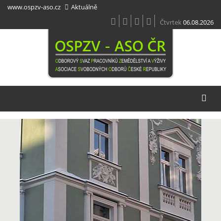
Přejít
www.ospzv-aso.cz
Aktuálně
k
hlavnímu
Čtvrtek
06.08.2026
obsahu