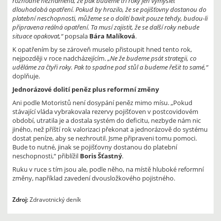
rozhodně neznamená, že pak budeme tři roky jen vymýšlet
dlouhodobá opatření. Pokud by hrozilo, že se pojišťovny dostanou do
platební neschopnosti, můžeme se o dolití bavit pouze tehdy, budou-li
připravena reálná opatření. Ta musí zajistit, že se další roky nebude
situace opakovat,“
popsala
Bára Malíková
.
K opatřením by se zároveň muselo přistoupit hned tento rok,
nejpozději v roce nadcházejícím.
„Ne že budeme psát strategii, co
uděláme za čtyři roky. Pak to spadne pod stůl a budeme řešit to samé,“
doplňuje.
Jednorázové dolití peněz plus reformní změny
Ani podle Motoristů není dosypání peněz mimo mísu. „Pokud
stávající vláda vybrakovala rezervy pojišťoven v postcovidovém
období, utratila je a dostala systém do deficitu, nezbyde nám nic
jiného, než příští rok valorizaci překonat a jednorázově do systému
dostat peníze, aby se nezhroutil. Jsme připraveni tomu pomoci.
Bude to nutné, jinak se pojišťovny dostanou do platební
neschopnosti,“ přiblížil
Boris Šťastný
.
Ruku v ruce s tím jsou ale, podle něho, na místě hluboké reformní
změny, například zavedení dvousložkového pojistného.
Zdroj:
Zdravotnický deník