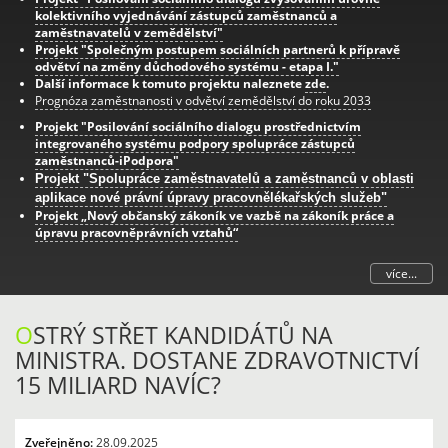
kolektivního vyjednávání zástupců zaměstnanců a
zaměstnavatelů v zemědělství"
Projekt "Společným postupem sociálních partnerů k přípravě
odvětví na změny důchodového systému - etapa I."
Další informace k tomuto projektu naleznete
zde
.
Prognóza zaměstnanosti v odvětví zemědělství do roku 2033
Projekt "Posilování sociálního dialogu prostřednictvím
integrovaného systému podpory spolupráce zástupců
zaměstnanců-iPodpora"
Projekt "Spolupráce zaměstnavatelů a zaměstnanců v oblasti
aplikace nové právní úpravy pracovnělékařských služeb"
Projekt „Nový občanský zákoník ve vazbě na zákoník práce a
úpravu pracovněprávních vztahů“
více...
O
STRÝ STŘET KANDIDÁTŮ NA
MINISTRA. DOSTANE ZDRAVOTNICTVÍ
15 MILIARD NAVÍC?
Zveřejněno:
28.09.2025