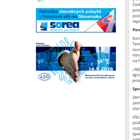
Čes
pot
poz
rep
Pen
Eur
Ten
sou
min
na 
„Nej
agro
prod
Spo
Zem
zem
sta
Vši
pod
roz
spo
zoh