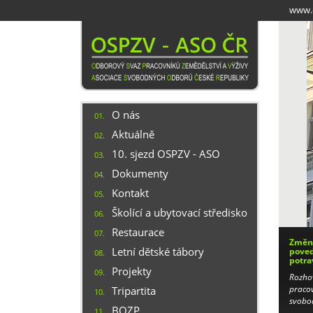
Přejít
www.o
k
hlavnímu
obsahu
O nás
01.
Aktuálně
02.
10. sjezd OSPZV - ASO
03.
Dokumenty
04.
Kontakt
05.
Školící a ubytovací středisko
06.
Restaurace
07.
Změny
Letní dětské tábory
poved
08.
potra
Projekty
09.
Rozho
pracov
Tripartita
10.
svobo
BOZP
11.