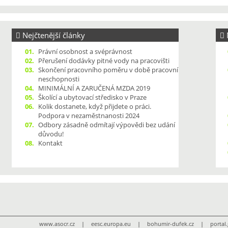
Nejčtenější články
N
01.
Právní osobnost a svéprávnost
02.
Přerušení dodávky pitné vody na pracovišti
03.
Skončení pracovního poměru v době pracovní
neschopnosti
04.
MINIMÁLNÍ A ZARUČENÁ MZDA 2019
05.
Školící a ubytovací středisko v Praze
06.
Kolik dostanete, když přijdete o práci.
Podpora v nezaměstnanosti 2024
07.
Odbory zásadně odmítají výpovědi bez udání
důvodu!
08.
Kontakt
www.asocr.cz
|
eesc.europa.eu
|
bohumir-dufek.cz
|
portal