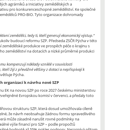
ch agrárníků a Iniciativy zemědělských a
iciativu pro konkurenceschopné zemědělství. Ke společné
ých zemědělců PRO-BIO. Tyto organizace dohromady
tivní zemědělci, tedy ti, kteří generují ekonomický výstup.“
oukoliv budoucí reformu SZP. Předseda ZSČR Pýcha v této
ní zemědělské produkce ve prospěch péče o krajinu s
kého zemědělství na dotacích a nízké průměrné produkci
ce mu kompenzují náklady vzniklé v souvislosti
ří žijí z převážné většiny z dotací a nepřispívají k
větluje Pýcha.
h organizací k návrhu nové SZP
rhu EK na novou SZP po roce 2027 českému ministerstvu
veřejněné Evropskou komisí v červenci, a předaly toto
ilířovou strukturu SZP, která dosud umožňovala cíleně
atelné, že návrh neobsahuje žádnou formu spravedlivého
která může zásadně narušit rovné podmínky na
álné výše financí pro SZP – podle propočtů
reálné hodnotě až 55% pokles podpory. Nezaznívá přitom