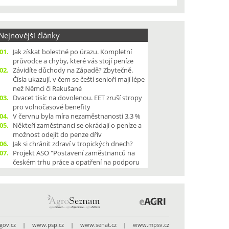
ejnovější články
01.
Jak získat bolestné po úrazu. Kompletní
průvodce a chyby, které vás stojí peníze
02.
Závidíte důchody na Západě? Zbytečně.
Čísla ukazují, v čem se čeští senioři mají lépe
než Němci či Rakušané
03.
Dvacet tisíc na dovolenou. EET zruší stropy
pro volnočasové benefity
04.
V červnu byla míra nezaměstnanosti 3,3 %
05.
Někteří zaměstnanci se okrádají o peníze a
možnost odejít do penze dřív
06.
Jak si chránit zdraví v tropických dnech?
07.
Projekt ASO "Postavení zaměstnanců na
českém trhu práce a opatření na podporu
kolektivního vyjednávání", dle § 320a písm.
a) zákona č. 262/2006 Sb., zákoníku práce,
08.
Sklizeň základních obilovin letos klesne,
odhaduje ČSÚ
.gov.cz
|
www.psp.cz
|
www.senat.cz
|
www.mpsv.cz