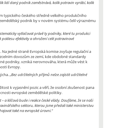
olik lidí daný podnik zaměstnává, kolik potravin vyrábí, kolik
adem typického českého středně velkého produkčního
í zemědělský podnik by v novém systému čelil výraznému
tematicky vytlačovat právě ty podniky, které tu produkci
k poklesu efektivity a ohrožení celé potravinové
. Na jedné straně Evropská komise zvyšuje regulační a
bezcelním dovozům ze zemí, kde obdobné standardy
né podniky, vzniká nerovnováha, která může vést k
osti Evropy.
ýcha.
„Bez udržitelných příjmů nelze zajistit udržitelné
tost k vyjasnění pozic a věří, že osobní zkušenost pana
cnosti evropské zemědělské politiky.
 – a klíčová bude i reakce české vlády. Doufáme, že se naši
avinářského sektoru, kterou jsme předali také ministerstvu
hajovat také na evropské úrovni.“