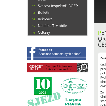
Svazoví inspektoři BOZP
12.
Bulletin
13.
Rekreace
14.
Nabídka T-Mobile
15.
P
E
Odkazy
16.
OR
ČE
Zve
Čes
pře
poli
Pýc
ohr
eko
Zem
Chr
sta
pot