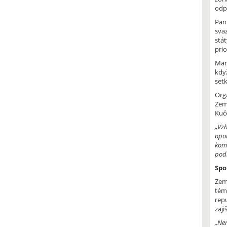
odp
Pan
svaz
stá
prio
Mar
kdy
set
Org
Zem
Kuč
„Vzh
opo
komb
pod
Spo
Zem
tém
rep
zaj
„Nen