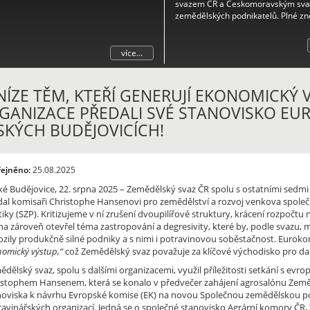
svazem ČR a Českomoravským sv
zemědělských podnikatelů. Plné zn
naleznete v příloze.
více...
NÍZE TĚM, KTEŘÍ GENERUJÍ EKONOMICKÝ
GANIZACE PŘEDALI SVÉ STANOVISKO EU
SKÝCH BUDĚJOVICÍCH!
řejněno:
25.08.2025
ké Budějovice, 22. srpna 2025 – Zemědělský svaz ČR spolu s ostatními sedm
dal komisaři Christophe Hansenovi pro zemědělství a rozvoj venkova spole
tiky (SZP). Kritizujeme v ní zrušení dvoupilířové struktury, krácení rozpočt
ha zároveň otevřel téma zastropování a degresivity, které by, podle svazu, 
ozily produkčně silné podniky a s nimi i potravinovou soběstačnost. Euroko
nomický výstup,“
což Zemědělský svaz považuje za klíčové východisko pro dal
ědělský svaz, spolu s dalšími organizacemi, využil příležitosti setkání s e
istophem Hansenem, která se konalo v předvečer zahájení agrosalónu Země ž
noviska k návrhu Evropské komise (EK) na novou Společnou zemědělskou po
ravinářských organizací. Jedná se o společné stanovisko Agrární komory ČR