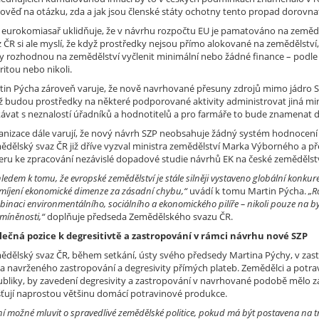
ověď na otázku, zda a jak jsou členské státy ochotny tento propad dorovnat
 eurokomiasař uklidňuje, že v návrhu rozpočtu EU je pamatováno na zemědě
 ČR si ale myslí, že když prostředky nejsou přímo alokované na zemědělství,
ty rozhodnou na zemědělství vyčlenit minimální nebo žádné finance – podle t
ritou nebo nikoli.
tin Pýcha zároveň varuje, že nově navrhované přesuny zdrojů mimo jádro S
ž budou prostředky na některé podporované aktivity administrovat jiná min
kávat s neznalostí úřadníků a hodnotitelů a pro farmáře to bude znamenat d
anizace dále varují, že nový návrh SZP neobsahuje žádný systém hodnoce
ědělský svaz ČR již dříve vyzval ministra zemědělství Marka Výborného a
eru ke zpracování nezávislé dopadové studie návrhů EK na české zemědělst
ledem k tomu, že evropské zemědělství je stále silněji vystaveno globální konku
míjení ekonomické dimenze za zásadní chybu,“
uvádí k tomu Martin Pýcha.
„R
inaci environmentálního, sociálního a ekonomického pilíře – nikoli pouze na b
míněnosti,“
doplňuje předseda Zemědělského svazu ČR.
lečná pozice k degresitivtě a zastropování v rámci návrhu nové SZP
ědělský svaz ČR, během setkání, ústy svého předsedy Martina Pýchy, v zasto
a navrženého zastropování a degresivity přímých plateb. Zemědělci a potra
ubliky, by zavedení degresivity a zastropování v navrhované podobě mělo 
išťují naprostou většinu domácí potravinové produkce.
í možné mluvit o spravedlivé zemědělské politice, pokud má být postavena na tre