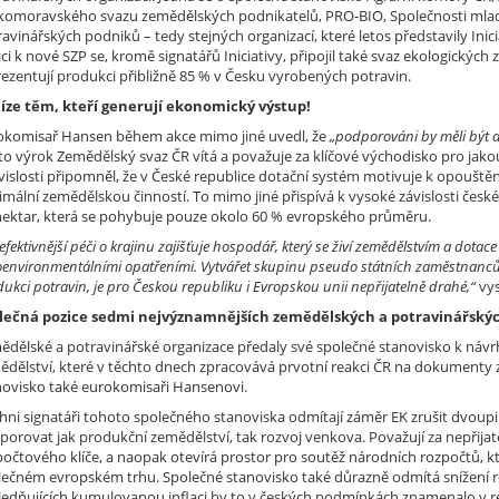
komoravského svazu zemědělských podnikatelů, PRO-BIO, Společnosti mladý
ravinářských podniků – tedy stejných organizací, které letos představily In
ici k nové SZP se, kromě signatářů Iniciativy, připojil také svaz ekologick
rezentují produkci přibližně 85 % v Česku vyrobených potravin.
íze těm, kteří generují ekonomický výstup!
okomisař Hansen během akce mimo jiné uvedl, že
„podporováni by měli být ak
to výrok Zemědělský svaz ČR vítá a považuje za klíčové východisko pro jak
vislosti připomněl, že v České republice dotační systém motivuje k opouště
imální zemědělskou činností. To mimo jiné přispívá k vysoké závislosti čes
hektar, která se pohybuje pouze okolo 60 % evropského průměru.
efektivnější péči o krajinu zajišťuje hospodář, který se živí zemědělstvím a dota
environmentálními opatřeními. Vytvářet skupinu pseudo státních zaměstnanců, kte
ukci potravin, je pro Českou republiku i Evropskou unii nepřijatelně drahé,“
vys
lečná pozice sedmi nejvýznamnějších zemědělských a potravinářskýc
ědělské a potravinářské organizace předaly své společné stanovisko k náv
ědělství, které v těchto dnech zpracovává prvotní reakci ČR na dokumenty z
novisko také eurokomisaři Hansenovi.
chni signatáři tohoto společného stanoviska odmítají záměr EK zrušit dvoup
porovat jak produkční zemědělství, tak rozvoj venkova. Považují za nepřij
počtového klíče, a naopak otevírá prostor pro soutěž národních rozpočtů, 
lečném evropském trhu. Společné stanovisko také důrazně odmítá snížení re
ledňujících kumulovanou inflaci by to v českých podmínkách znamenalo v 