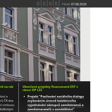
Pátek
07.08.2026
ně na rok
Ukončené projekty financované ESF v
rámci OP LZZ
ství a
Projekt "Posilování sociálního dialogu
orů ČR dne
zvyšováním úrovně kolektivního
ní smlouvu
vyjednávání zástupců zaměstnanců a
mědělským
zaměstnavatelů v zemědělství"