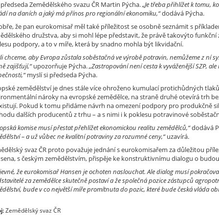
á předseda Zemědělského svazu ČR Martin Pýcha.
„Je třeba přihlížet k tomu, k
dí na daních a jaký má přínos pro regionální ekonomiku,“
dodává Pýcha.
dobře, že pan eurokomisař měl také příležitost se osobně seznámit s příkl
ědělského družstva, aby si mohl lépe představit, že právě takovýto funkčn
esu podpory, a to v míře, která by snadno mohla být likvidační.
tli chceme, aby Evropa zůstala soběstačná ve výrobě potravin, nemůžeme z ní sys
ně zajišťují,“
upozorňuje Pýcha.
„Zastropování není cesta k vyváženější SZP, ale 
ečnosti,“
myslí si předseda Pýcha.
opské zemědělství je dnes stále více ohroženo kumulací protichůdných tlaků
ironmentální nároky na evropské zemědělce, na straně druhé otevírá trh 
xistují. Pokud k tomu přidáme návrh na omezení podpory pro produkčně sil
hodu dalších producentů z trhu – a s nimi i k poklesu potravinové soběstačn
opská komise musí přestat přehlížet ekonomickou realitu zemědělců,“
dodává P
dělství – a už vůbec ne kvalitní potraviny za rozumné ceny,“
uzavírá.
ědělský svaz ČR proto považuje jednání s eurokomisařem za důležitou příleži
sena, s českým zemědělstvím, přispěje ke konstruktivnímu dialogu o budou
zjevné, že eurokomisař Hansen je ochoten naslouchat. Ale dialog musí pokračovat
stavitelé za zemědělce skutečně postaví a že společná pozice zástupců agropotr
dělství,
bude v co největší míře promítnuta do pozic, které bude česká vláda ob
j:
Zemědělský svaz ČR