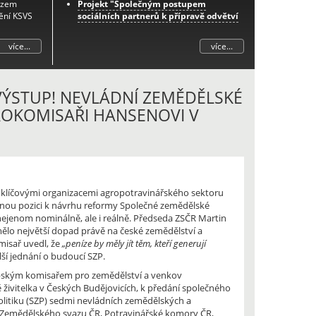
azem
Projekt "Společným postupem
ění KSVS
sociálních partnerů k přípravě odvětví
na změny důchodového systému -
etapa I."
více...
více...
Další informace k tomuto projektu
naleznete
zde
.
Prognóza zaměstnanosti v odvětví
zemědělství do roku 2033
 VÝSTUP! NEVLÁDNÍ ZEMĚDĚLSKÉ
Projekt "Posilování sociálního dialogu
ROKOMISAŘI HANSENOVI V
prostřednictvím integrovaného
systému podpory spolupráce zástupců
zaměstnanců-iPodpora"
Projekt "Spolupráce zaměstnavatelů a
zaměstnanců v oblasti aplikace nové
právní úpravy pracovnělékařských
i klíčovými organizacemi agropotravinářského sektoru
služeb"
čnou pozici k návrhu reformy Společné zemědělské
Projekt „Nový občanský zákoník ve
u nejenom nominálně, ale i reálně. Předseda ZSČR Martin
vazbě na zákoník práce a úpravu
mělo největší dopad právě na české zemědělství a
pracovněprávních vztahů“
misař uvedl, že
„peníze by měly jít těm, kteří generují
ší jednání o budoucí SZP.
vropským komisařem pro zemědělství a venkov
ivitelka v Českých Budějovicích, k předání společného
litiku (SZP) sedmi nevládních zemědělských a
, Zemědělského svazu ČR, Potravinářské komory ČR,