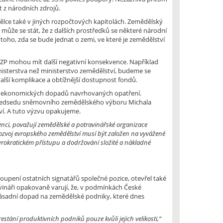
 z národních zdrojů.
lce také v jiných rozpočtových kapitolách. Zemědělský
 může se stát, že z dalších prostředků se některé národní
oho, zda se bude jednat o zemi, ve které je zemědělství
ZP mohou mít další negativní konsekvence. Například
isterstva než ministerstvo zemědělství, budeme se
alší komplikace a obtížnější dostupnost fondů.
ní ekonomických dopadů navrhovaných opatření.
 předsedu sněmovního zemědělského výboru Michala
ví. A tuto výzvu opakujeme.
renci, považují zemědělské a potravinářské organizace
ozvoj evropského zemědělství musí být založen na vyvážené
yrokratickém přístupu a dodržování složité a nákladné
upení ostatních signatářů společné pozice, otevřel také
vináři opakovaně varují, že, v podmínkách České
zásadní dopad na zemědělské podniky, které dnes
stání produktivních podniků pouze kvůli jejich velikosti,“