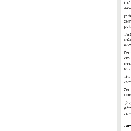
řík
odvá
Je 
zem
pokl
„Jes
reál
bezp
Evr
env
nee
odc
„Evr
země
Zem
Han
„Je 
před
země
Zdro