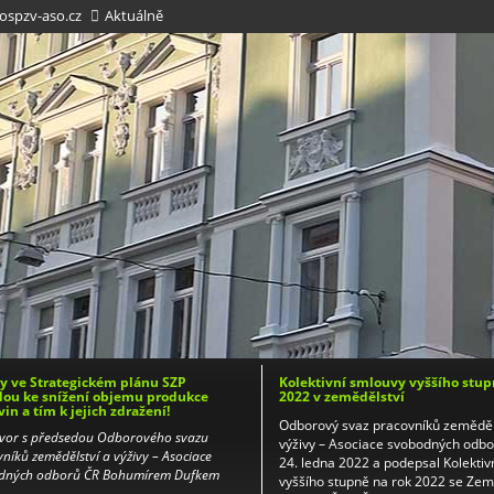
spzv-aso.cz
Aktuálně
 ve Strategickém plánu SZP
Kolektivní smlouvy vyššího stup
ou ke snížení objemu produkce
2022 v zemědělství
vin a tím k jejich zdražení!
Odborový svaz pracovníků zeměděl
vor s předsedou Odborového svazu
výživy – Asociace svobodných odb
níků zemědělství a výživy – Asociace
24. ledna 2022 a podepsal Kolektiv
dných odborů ČR Bohumírem Dufkem
vyššího stupně na rok 2022 se Ze