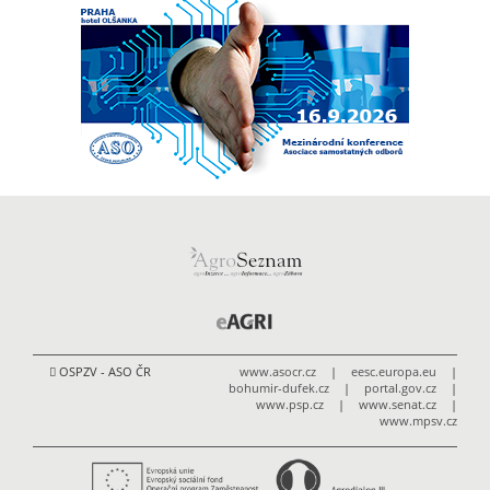
OSPZV - ASO ČR
www.asocr.cz
|
eesc.europa.eu
|
bohumir-dufek.cz
|
portal.gov.cz
|
www.psp.cz
|
www.senat.cz
|
www.mpsv.cz