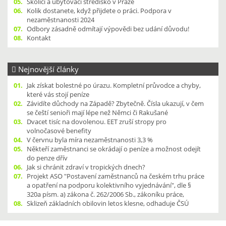
05.
Školící a ubytovací středisko v Praze
06.
Kolik dostanete, když přijdete o práci. Podpora v
nezaměstnanosti 2024
07.
Odbory zásadně odmítají výpovědi bez udání důvodu!
08.
Kontakt
Nejnovější články
01.
Jak získat bolestné po úrazu. Kompletní průvodce a chyby,
které vás stojí peníze
02.
Závidíte důchody na Západě? Zbytečně. Čísla ukazují, v čem
se čeští senioři mají lépe než Němci či Rakušané
03.
Dvacet tisíc na dovolenou. EET zruší stropy pro
volnočasové benefity
04.
V červnu byla míra nezaměstnanosti 3,3 %
05.
Někteří zaměstnanci se okrádají o peníze a možnost odejít
do penze dřív
06.
Jak si chránit zdraví v tropických dnech?
07.
Projekt ASO "Postavení zaměstnanců na českém trhu práce
a opatření na podporu kolektivního vyjednávání", dle §
320a písm. a) zákona č. 262/2006 Sb., zákoníku práce,
08.
Sklizeň základních obilovin letos klesne, odhaduje ČSÚ