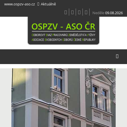
Přejít
www.ospzv-aso.cz
Aktuálně
k
hlavnímu
Neděle
09.08.2026
obsahu