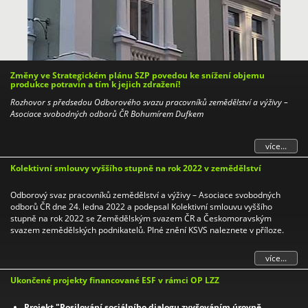
Změny ve Strategickém plánu SZP povedou ke snížení objemu
produkce potravin a tím k jejich zdražení!
Rozhovor s předsedou Odborového svazu pracovníků zemědělství a výživy –
Asociace svobodných odborů ČR Bohumírem Dufkem
více...
Kolektivní smlouvy vyššího stupně na rok 2022 v zemědělství
Odborový svaz pracovníků zemědělství a výživy – Asociace svobodných
odborů ČR dne 24. ledna 2022 a podepsal Kolektivní smlouvu vyššího
stupně na rok 2022 se Zemědělským svazem ČR a Českomoravským
svazem zemědělských podnikatelů. Plné znění KSVS naleznete v příloze.
více...
Ukončené projekty financované ESF v rámci OP LZZ
Projekt "Posilování sociálního dialogu zvyšováním úrovně