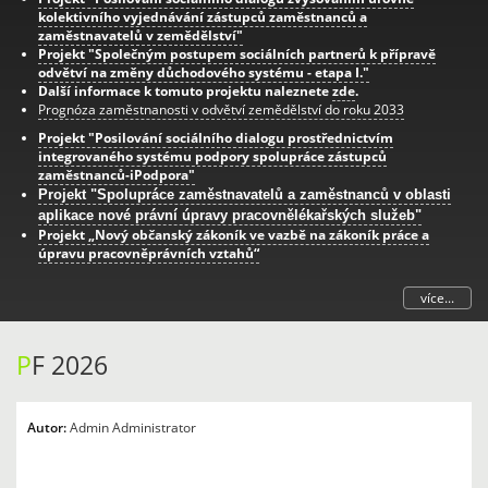
kolektivního vyjednávání zástupců zaměstnanců a
zaměstnavatelů v zemědělství"
Projekt "Společným postupem sociálních partnerů k přípravě
odvětví na změny důchodového systému - etapa I."
Další informace k tomuto projektu naleznete
zde
.
Prognóza zaměstnanosti v odvětví zemědělství do roku 2033
Projekt "Posilování sociálního dialogu prostřednictvím
integrovaného systému podpory spolupráce zástupců
zaměstnanců-iPodpora"
Projekt "Spolupráce zaměstnavatelů a zaměstnanců v oblasti
aplikace nové právní úpravy pracovnělékařských služeb"
Projekt „Nový občanský zákoník ve vazbě na zákoník práce a
úpravu pracovněprávních vztahů“
více...
P
F 2026
Autor:
Admin Administrator