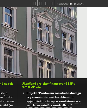
Sobota
08.08.2026
ně na rok
Ukončené projekty financované ESF v
rámci OP LZZ
ství a
Projekt "Posilování sociálního dialogu
orů ČR dne
zvyšováním úrovně kolektivního
ní smlouvu
vyjednávání zástupců zaměstnanců a
mědělským
zaměstnavatelů v zemědělství"