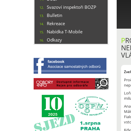
Svazoví inspektoři BOZP
12.
Bulletin
13.
Rekreace
14.
Nabídka T-Mobile
15.
P
R
Odkazy
16.
NE
VL
Zve
Proč
nep
Loň
mili
Ana
Málo
Fia
vst
Když