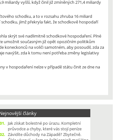
 miliardy vyšší, když činil již zmíněných 271,4 miliardy
čtového schodku, a to v rozsahu zhruba 16 miliard
 schodku, jímž překryla fakt, že schodkově hospodaří
hla skrýt své nadlimitně schodkové hospodaření. Plné
že umožnit současným již opět opozičním politikům
e koneckonců na voliči samotném, aby posoudil, zda za
aje navýšit, zda k tomu není potřeba změny legislativy
y v hospodaření nelze v případě státu činit ze dne na
ejnovější články
01.
Jak získat bolestné po úrazu. Kompletní
průvodce a chyby, které vás stojí peníze
02.
Závidíte důchody na Západě? Zbytečně.