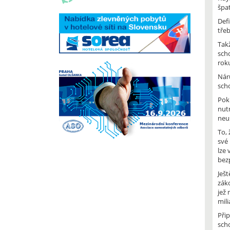
špat
Defi
tře
Takž
sch
roku
Nár
sch
Poku
nut
neu
To,
své 
lze 
bezp
Ješt
záko
jež 
mili
Při
sch