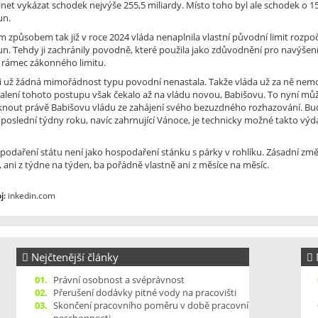
net vykázat schodek nejvýše 255,5 miliardy. Místo toho byl ale schodek o 15,9
un.
m způsobem tak již v roce 2024 vláda nenaplnila vlastní původní limit rozpo
un. Tehdy ji zachránily povodně, které použila jako zdůvodnění pro navýšení
 rámec zákonného limitu.
i už žádná mimořádnost typu povodní nenastala. Takže vláda už za ně nemo
alení tohoto postupu však čekalo až na vládu novou, Babišovu. To nyní mů
knout právě Babišovu vládu ze zahájení svého bezuzdného rozhazování. Bud
poslední týdny roku, navíc zahrnující Vánoce, je technicky možné takto výd
podaření státu není jako hospodaření stánku s párky v rohlíku. Zásadní změn
 ani z týdne na týden, ba pořádně vlastně ani z měsíce na měsíc.
j:
inkedin.com
Nejčtenější články
N
01.
Právní osobnost a svéprávnost
02.
Přerušení dodávky pitné vody na pracovišti
03.
Skončení pracovního poměru v době pracovní