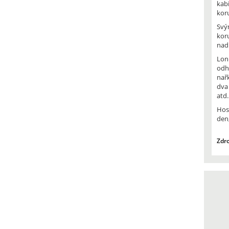
kabi
kor
Svý
kor
nad
Lon
odh
nař
dva 
atd.
Hos
den,
Zdro