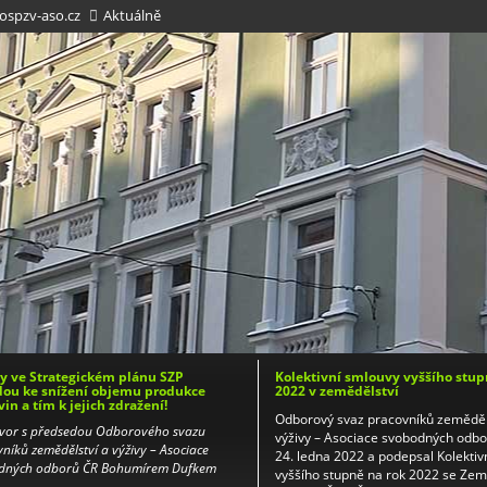
spzv-aso.cz
Aktuálně
 ve Strategickém plánu SZP
Kolektivní smlouvy vyššího stup
ou ke snížení objemu produkce
2022 v zemědělství
vin a tím k jejich zdražení!
Odborový svaz pracovníků zeměděl
vor s předsedou Odborového svazu
výživy – Asociace svobodných odb
níků zemědělství a výživy – Asociace
24. ledna 2022 a podepsal Kolektiv
dných odborů ČR Bohumírem Dufkem
vyššího stupně na rok 2022 se Ze