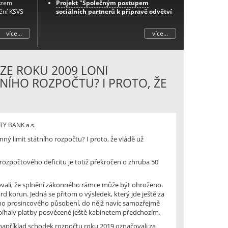
azem
Projekt "Společným postupem
ění KSVS
sociálních partnerů k přípravě odvětví
na změny důchodového systému -
etapa I."
více...
více...
Další informace k tomuto projektu
naleznete
zde
.
Prognóza zaměstnanosti v odvětví
zemědělství do roku 2033
ZE ROKU 2009 LONI
Projekt "Posilování sociálního dialogu
NÍHO ROZPOČTU? I PROTO, ŽE
prostřednictvím integrovaného
systému podpory spolupráce zástupců
zaměstnanců-iPodpora"
Projekt "Spolupráce zaměstnavatelů a
zaměstnanců v oblasti aplikace nové
TY BANK a.s.
právní úpravy pracovnělékařských
ný limit státního rozpočtu? I proto, že vládě už
služeb"
Projekt „Nový občanský zákoník ve
vazbě na zákoník práce a úpravu
ozpočtového deficitu je totiž překročen o zhruba 50
pracovněprávních vztahů“
rovali, že splnění zákonného rámce může být ohroženo.
rd korun. Jedná se přitom o výsledek, který jde ještě za
jího prosincového působení, do nějž navíc samozřejmě
obíhaly platby posvěcené ještě kabinetem předchozím.
i, například schodek rozpočtu roku 2019 označovali za