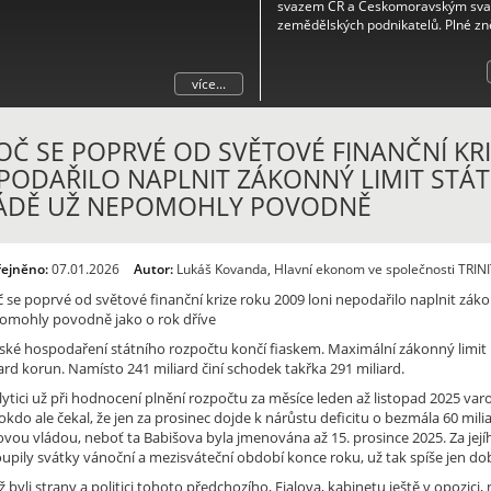
svazem ČR a Českomoravským sv
zemědělských podnikatelů. Plné zn
naleznete v příloze.
více...
OČ SE POPRVÉ OD SVĚTOVÉ FINANČNÍ KRI
PODAŘILO NAPLNIT ZÁKONNÝ LIMIT STÁT
ÁDĚ UŽ NEPOMOHLY POVODNĚ
řejněno:
07.01.2026
Autor:
Lukáš Kovanda, Hlavní ekonom ve společnosti TRINI
 se poprvé od světové finanční krize roku 2009 loni nepodařilo naplnit zákon
omohly povodně jako o rok dříve
ské hospodaření státního rozpočtu končí fiaskem. Maximální zákonný limit r
ard korun. Namísto 241 miliard činí schodek takřka 291 miliard.
lytici už při hodnocení plnění rozpočtu za měsíce leden až listopad 2025 va
kdo ale čekal, že jen za prosinec dojde k nárůstu deficitu o bezmála 60 milia
lovou vládou, neboť ta Babišova byla jmenována až 15. prosince 2025. Za je
oupily svátky vánoční a mezisváteční období konce roku, už tak spíše jen d
 byli strany a politici tohoto předchozího, Fialova, kabinetu ještě v opozic