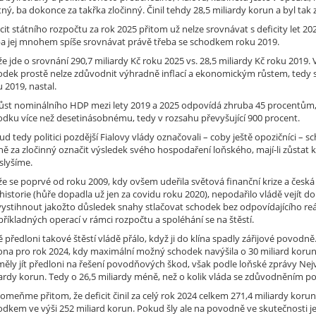
ný, ba dokonce za takřka zločinný. Činil tehdy 28,5 miliardy korun a byl ta
cit státního rozpočtu za rok 2025 přitom už nelze srovnávat s deficity let 2020
ba jej mnohem spíše srovnávat právě třeba se schodkem roku 2019.
e jde o srovnání 290,7 miliardy Kč roku 2025 vs. 28,5 miliardy Kč roku 201
odek prostě nelze zdůvodnit výhradně inflací a ekonomickým růstem, tedy
 2019, nastal.
ůst nominálního HDP mezi lety 2019 a 2025 odpovídá zhruba 45 procentům,
odku více než desetinásobnému, tedy v rozsahu převyšující 900 procent.
d tedy politici pozdější Fialovy vlády označovali – coby ještě opozičníci – 
ně za zločinný označit výsledek svého hospodaření loňského, mají-li zůstat 
slyšíme.
 že se poprvé od roku 2009, kdy ovšem udeřila světová finanční krize a č
historie (hůře dopadla už jen za covidu roku 2020), nepodařilo vládě vejít d
vystihnout jakožto důsledek snahy stlačovat schodek bez odpovídajícího reál
říkladných operací v rámci rozpočtu a spoléhání se na štěstí.
ě předloni takové štěstí vládě přálo, když ji do klína spadly zářijové povod
na pro rok 2024, kdy maximální možný schodek navýšila o 30 miliard korun. A
měly jít předloni na řešení povodňových škod, však podle loňské zprávy Nejv
ardy korun. Tedy o 26,5 miliardy méně, než o kolik vláda se zdůvodněním pov
pomeňme přitom, že deficit činil za celý rok 2024 celkem 271,4 miliardy ko
odkem ve výši 252 miliard korun. Pokud šly ale na povodně ve skutečnosti je