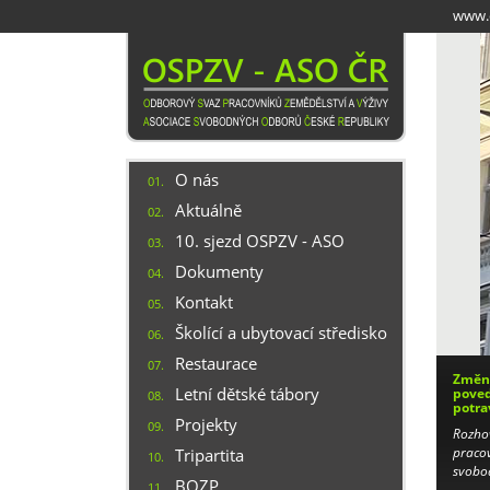
Přejít
www.o
k
hlavnímu
obsahu
O nás
01.
Aktuálně
02.
10. sjezd OSPZV - ASO
03.
Dokumenty
04.
Kontakt
05.
Školící a ubytovací středisko
06.
Restaurace
07.
Změny
Letní dětské tábory
poved
08.
potra
Projekty
09.
Rozho
pracov
Tripartita
10.
svobo
BOZP
11.