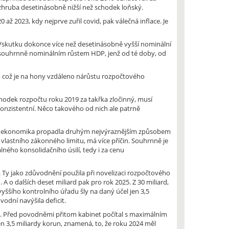
k zhruba desetinásobně nižší než schodek loňský.
 až 2023, kdy nejprve zuřil covid, pak válečná inflace. Je
9. Vskutku dokonce více než desetinásobně vyšší nominální
 souhrnně nominálním růstem HDP, jenž od té doby, od
 což je na hony vzdáleno nárůstu rozpočtového
schodek rozpočtu roku 2019 za takřka zločinný, musí
konzistentní. Něco takového od nich ale patrně
eská ekonomika propadla druhým nejvýraznějším způsobem
o vlastního zákonného limitu, má více příčin. Souhrnně je
ného konsolidačního úsilí, tedy i za cenu
ně. Ty jako zdůvodnění použila při novelizaci rozpočtového
 o dalších deset miliard pak pro rok 2025. Z 30 miliard,
yššího kontrolního úřadu šly na daný účel jen 3,5
odní navýšila deficit.
run. Před povodněmi přitom kabinet počítal s maximálním
n 3,5 miliardy korun, znamená, to, že roku 2024 měl