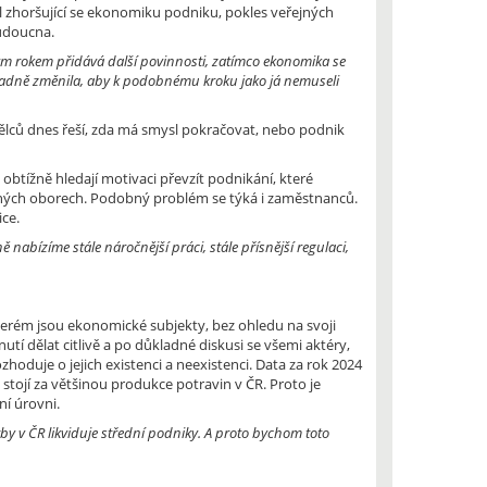
 zhoršující se ekonomiku podniku, pokles veřejných
budoucna.
ždým rokem přidává další povinnosti, zatímco ekonomika se
zásadně změnila, aby k podobnému kroku jako já nemuseli
ělců dnes řeší, zda má smysl pokračovat, nebo podnik
obtížně hledají motivaci převzít podnikání, které
v jiných oborech. Podobný problém se týká i zaměstnanců.
ice.
nabízíme stále náročnější práci, stále přísnější regulaci,
terém jsou ekonomické subjekty, bez ohledu na svoji
utí dělat citlivě a po důkladné diskusi se všemi aktéry,
oduje o jejich existenci a neexistenci. Data za rok 2024
stojí za většinou produkce potravin v ČR. Proto je
ní úrovni.
tby v ČR likviduje střední podniky. A proto bychom toto