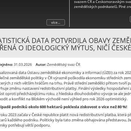
svazem ČR a Českomoravským sv
zemědělských podnikatelů. Plné zn
naleznete v příloze.
více...
ATISTICKÁ DATA POTVRDILA OBAVY ZEMĚ
ŘENÁ O IDEOLOGICKÝ MÝTUS, NIČÍ ČESK
řejněno:
31.03.2026
Autor:
Zemědělský svaz ČR
ualizovaná data Ústavu zemědělské ekonomiky a informací (ÚZEI) za rok 202
lečné zemědělské politiky v ČR výrazně poškodila ekonomiku středních zem
terých z nich větším hráčům na trhu. Právě střední zemědělci přitom tvoří 
rhuje změnu nastavení redistributivní platby. Finální výsledky hospodaření
ůst oproti předcházejícímu roku, z hlediska dlouhodobého vývoje se ale je
odit a konflikt na Blízkém východě není výhled pro rok 2026 optimistický.
řípadě podniků okolo 600 hektarů poklesla ziskovost o více než 80 %!
oku 2023 začala v České republice platit nová redistributivní platba, která
tarů každého podniku. Politicky byla tato změna obhajována představou, že v
niky potřebují větší podporu.