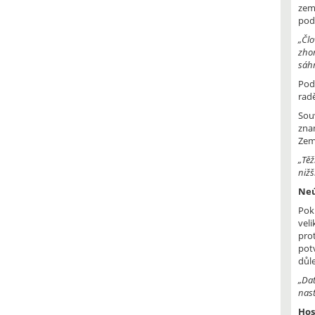
zem
pod
„Člo
zhor
sáhn
Pod
radě
Souv
znam
Zem
„Těž
nižš
Neú
Pok
veli
pro
potv
důl
„Dat
nast
Hos