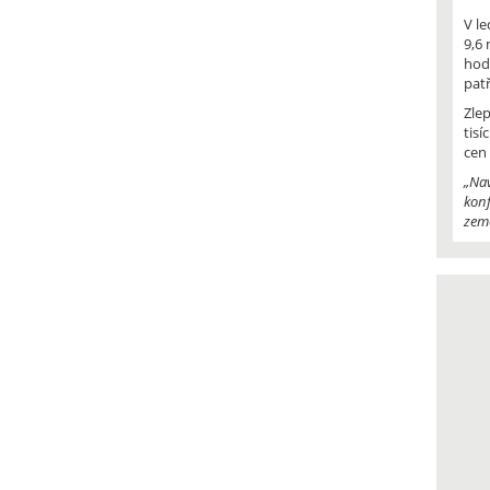
V l
9,6 
hod
pat
Zle
tisí
cen
„Nav
konf
země