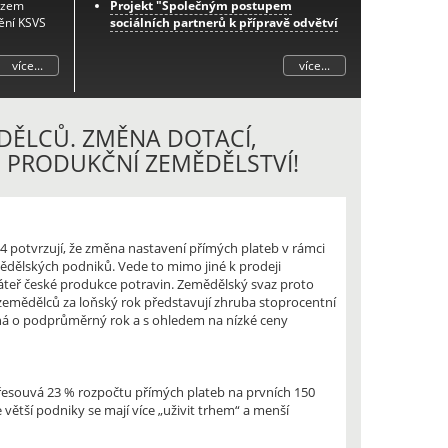
azem
Projekt "Společným postupem
ění KSVS
sociálních partnerů k přípravě odvětví
na změny důchodového systému -
etapa I."
více...
více...
Další informace k tomuto projektu
naleznete
zde
.
Prognóza zaměstnanosti v odvětví
zemědělství do roku 2033
DĚLCŮ. ZMĚNA DOTACÍ,
Projekt "Posilování sociálního dialogu
É PRODUKČNÍ ZEMĚDĚLSTVÍ!
prostřednictvím integrovaného
systému podpory spolupráce zástupců
zaměstnanců-iPodpora"
Projekt "Spolupráce zaměstnavatelů a
zaměstnanců v oblasti aplikace nové
4 potvrzují, že změna nastavení přímých plateb v rámci
právní úpravy pracovnělékařských
ědělských podniků. Vede to mimo jiné k prodeji
služeb"
páteř české produkce potravin. Zemědělský svaz proto
Projekt „Nový občanský zákoník ve
 zemědělců za loňský rok představují zhruba stoprocentní
vazbě na zákoník práce a úpravu
dná o podprůměrný rok a s ohledem na nízké ceny
pracovněprávních vztahů“
 přesouvá 23 % rozpočtu přímých plateb na prvních 150
ětší podniky se mají více „uživit trhem“ a menší