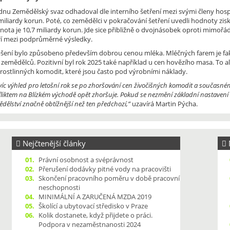
ednu Zemědělský svaz odhadoval dle interního šetření mezi svými členy hos
miliardy korun. Poté, co zemědělci v pokračování šetření uvedli hodnoty zi
nota je 10,7 miliardy korun. Jde sice přibližně o dvojnásobek oproti mimořá
ří mezi podprůměrné výsledky.
pšení bylo způsobeno především dobrou cenou mléka. Mléčných farem je fakt 
c zemědělců. Pozitivní byl rok 2025 také například u cen hovězího masa. To
 rostlinných komodit, které jsou často pod výrobními náklady.
íc výhled pro letošní rok se po zhoršování cen živočišných komodit a současné
liktem na Blízkém východě opět zhoršuje. Pokud se nezmění základní nastavení z
dělství značně obtížnější než ten předchozí,”
uzavírá Martin Pýcha.
Nejčtenější články
N
01.
Právní osobnost a svéprávnost
02.
Přerušení dodávky pitné vody na pracovišti
03.
Skončení pracovního poměru v době pracovní
neschopnosti
04.
MINIMÁLNÍ A ZARUČENÁ MZDA 2019
05.
Školící a ubytovací středisko v Praze
06.
Kolik dostanete, když přijdete o práci.
Podpora v nezaměstnanosti 2024