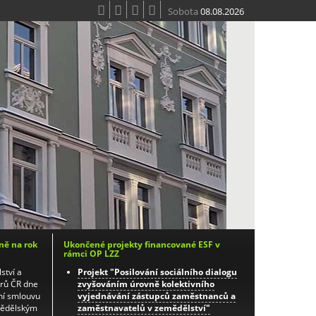
Sobota
08.08.2026
ně na rok
Ukončené projekty financované ESF v
rámci OP LZZ
ství a
Projekt "Posilování sociálního dialogu
orů ČR dne
zvyšováním úrovně kolektivního
ní smlouvu
vyjednávání zástupců zaměstnanců a
mědělským
zaměstnavatelů v zemědělství"