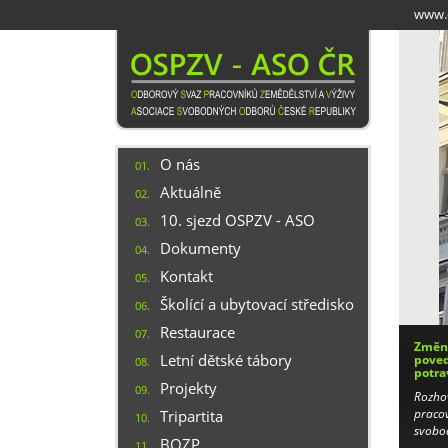
Přejít
www.o
k
hlavnímu
obsahu
O nás
01.
Aktuálně
02.
10. sjezd OSPZV - ASO
03.
Dokumenty
04.
Kontakt
05.
Školící a ubytovací středisko
06.
Restaurace
07.
Změny
Letní dětské tábory
poved
08.
potra
Projekty
09.
Rozho
pracov
Tripartita
10.
svobo
BOZP
11.