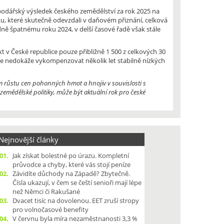
podářský výsledek českého zemědělství za rok 2025 na
sku, které skutečně odevzdali v daňovém přiznání, celková
dně špatnému roku 2024, v delší časové řadě však stále
v České republice pouze přibližně 1 500 z celkových 30
 ale nedokáže vykompenzovat několik let stabilně nízkých
m růstu cen pohonných hmot a hnojiv v souvislosti s
emědělské politiky, může být aktuální rok pro české
ejnovější články
01.
Jak získat bolestné po úrazu. Kompletní
průvodce a chyby, které vás stojí peníze
02.
Závidíte důchody na Západě? Zbytečně.
Čísla ukazují, v čem se čeští senioři mají lépe
než Němci či Rakušané
03.
Dvacet tisíc na dovolenou. EET zruší stropy
pro volnočasové benefity
04.
V červnu byla míra nezaměstnanosti 3,3 %