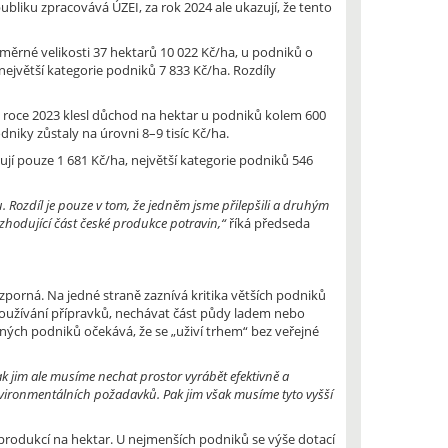
bliku zpracovává ÚZEI, za rok 2024 ale ukazují, že tento
ůměrné velikosti 37 hektarů 10 022 Kč/ha, u podniků o
největší kategorie podniků 7 833 Kč/ha. Rozdíly
V roce 2023 klesl důchod na hektar u podniků kolem 600
niky zůstaly na úrovni 8–9 tisíc Kč/ha.
jí pouze 1 681 Kč/ha, největší kategorie podniků 546
. Rozdíl je pouze v tom, že jedněm jsme přilepšili a druhým
ozhodující část české produkce potravin,“
říká předseda
porná. Na jedné straně zaznívá kritika větších podniků
 používání přípravků, nechávat část půdy ladem nebo
jných podniků očekává, že se „uživí trhem“ bez veřejné
k jim ale musíme nechat prostor vyrábět efektivně a
nvironmentálních požadavků. Pak jim však musíme tyto vyšší
í produkcí na hektar. U nejmenších podniků se výše dotací