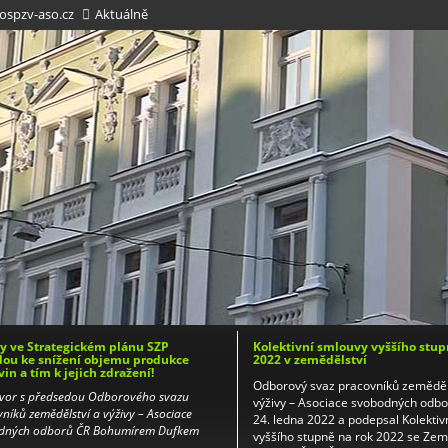
spzv-aso.cz
Aktuálně
 ve Strategickém plánu SZP
Kolektivní smlouvy vyššího stup
ou ke snížení objemu produkce
2022 v zemědělství
vin a tím k jejich zdražení!
Odborový svaz pracovníků zeměděl
vor s předsedou Odborového svazu
výživy – Asociace svobodných odb
níků zemědělství a výživy – Asociace
24. ledna 2022 a podepsal Kolektiv
dných odborů ČR Bohumírem Dufkem
vyššího stupně na rok 2022 se Ze