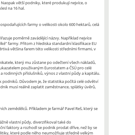
 Naopak větší podniky, které produkují nejvíce, o
esl na 16 hal.
podařujících farmy o velikosti okolo 600 hektarů, celá
iřazuje poměrně zavádějící názvy. Například nejvíce
é” farmy. Přitom z hlediska standardní klasifikace EU
rtivá většina farem této velikosti středními firmami, v
ikatele, který mu zůstane po odečtení všech nákladů,
ým ukazatelem používaným Eurostatem a ČSÚ pro celé
a rodinných příslušníků, výnos z vlastní půdy a kapitálu.
podniků. Důvodem je, že statistika počítá celé odvětví
nik musí reálně zaplatit zaměstnance, splátky úvěrů,
ích zemědělců. Příkladem je farmář Pavel Reš, který se
ně vlastní půdy, diverzifikoval také do
í faktory a rozhodl se podnik prodat dříve, než by se
olitiky, které podle něho neumožňuje středně velkým