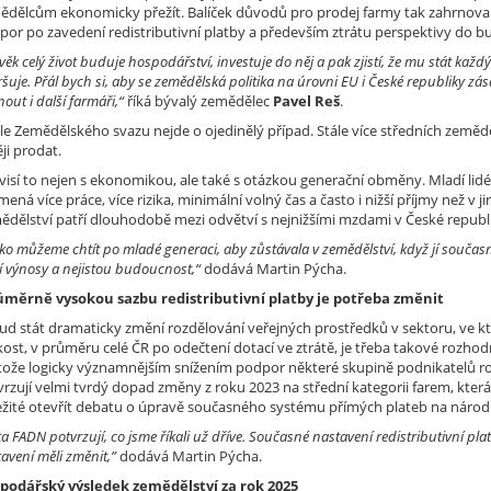
ědělcům ekonomicky přežít. Balíček důvodů pro prodej farmy tak zahrnoval
por po zavedení redistributivní platby a především ztrátu perspektivy do 
věk celý život buduje hospodářství, investuje do něj a pak zjistí, že mu stát ka
šuje. Přál bych si, aby se zemědělská politika na úrovni EU i České republiky 
out i další farmáři,“
říká bývalý zemědělec
Pavel Reš
.
le Zemědělského svazu nejde o ojedinělý případ. Stále více středních zeměd
ji prodat.
isí to nejen s ekonomikou, ale také s otázkou generační obměny. Mladí lidé 
ená více práce, více rizika, minimální volný čas a často i nižší příjmy než 
ědělství patří dlouhodobě mezi odvětví s nejnižšími mzdami v České republ
ko můžeme chtít po mladé generaci, aby zůstávala v zemědělství, když jí současně 
í výnosy a nejistou budoucnost,“
dodává Martin Pýcha.
měrně vysokou sazbu redistributivní platby je potřeba změnit
ud stát dramaticky změní rozdělování veřejných prostředků v sektoru, ve k
kost, v průměru celé ČR po odečtení dotací ve ztrátě, je třeba takové rozhodn
tože logicky významnějším snížením podpor některé skupině podnikatelů rozh
rzují velmi tvrdý dopad změny z roku 2023 na střední kategorii farem, která 
ežité otevřít debatu o úpravě současného systému přímých plateb na národ
a FADN potvrzují, co jsme říkali už dříve. Současné nastavení redistributivní pla
avení měli změnit,”
dodává Martin Pýcha.
podářský výsledek zemědělství za rok 2025