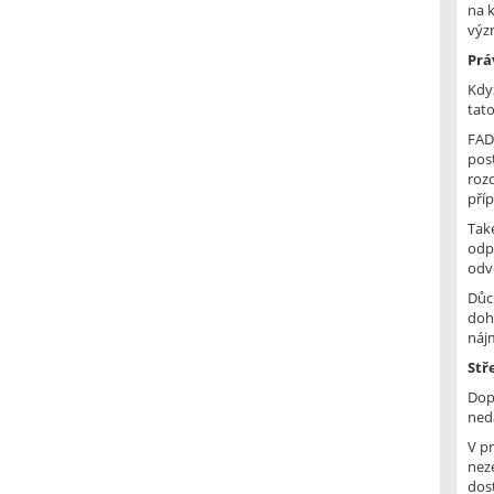
na k
význ
Prá
Kdy
tato
FAD
pos
rozd
příp
Tak
odp
odvě
Důc
doh
náj
Stř
Dop
ned
V p
nez
dos