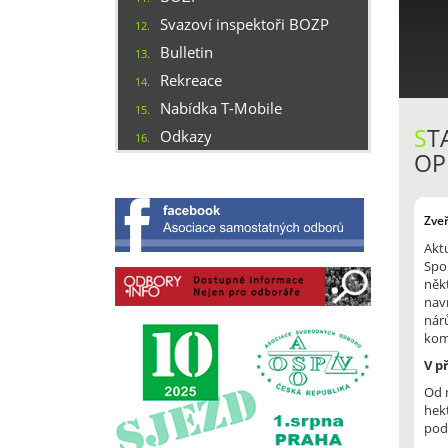
Svazoví inspektoři BOZP
12.
Bulletin
13.
Rekreace
14.
Nabídka T-Mobile
15.
S
T
Odkazy
16.
OP
Zve
Akt
Spo
něk
nav
nár
kom
V p
Od r
hek
pod