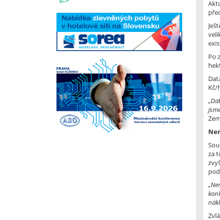
Aktu
pře
Ješt
veli
exis
Po 
hekt
Dat
Kč/
„Dat
jsme
Zem
Nem
Sou
za 
zvyš
pod
„Nem
konk
nák
Zvlá