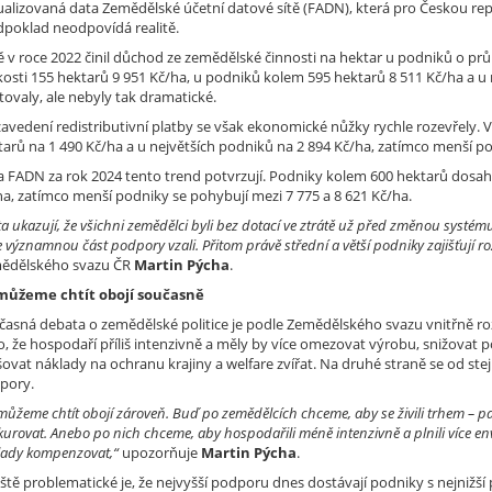
alizovaná data Zemědělské účetní datové sítě (FADN), která pro Českou repu
dpoklad neodpovídá realitě.
ě v roce 2022 činil důchod ze zemědělské činnosti na hektar u podniků o pr
kosti 155 hektarů 9 951 Kč/ha, u podniků kolem 595 hektarů 8 511 Kč/ha a u 
tovaly, ale nebyly tak dramatické.
zavedení redistributivní platby se však ekonomické nůžky rychle rozevřely. 
arů na 1 490 Kč/ha a u největších podniků na 2 894 Kč/ha, zatímco menší pod
a FADN za rok 2024 tento trend potvrzují. Podniky kolem 600 hektarů dosahu
ha, zatímco menší podniky se pohybují mezi 7 775 a 8 621 Kč/ha.
a ukazují, že všichni zemědělci byli bez dotací ve ztrátě už před změnou systému
 významnou část podpory vzali. Přitom právě střední a větší podniky zajišťují r
ědělského svazu ČR
Martin Pýcha
.
ůžeme chtít obojí současně
časná debata o zemědělské politice je podle Zemědělského svazu vnitřně roz
to, že hospodaří příliš intenzivně a měly by více omezovat výrobu, snižovat
ovat náklady na ochranu krajiny a welfare zvířat. Na druhé straně se od ste
pory.
ůžeme chtít obojí zároveň. Buď po zemědělcích chceme, aby se živili trhem – pa
urovat. Anebo po nich chceme, aby hospodařili méně intenzivně a plnili více e
lady kompenzovat,“
upozorňuje
Martin Pýcha
.
ště problematické je, že nejvyšší podporu dnes dostávají podniky s nejnižš