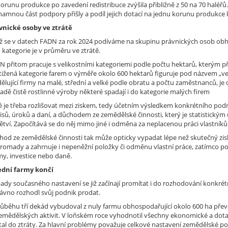
orunu produkce po zavedení redistribuce zvýšila přibližně z 50 na 70 haléřů.
amnou část podpory přišly a podíl jejich dotací na jednu korunu produkce kl
vnické osoby ve ztrátě
ž se v datech FADN za rok 2024 podíváme na skupinu právnických osob obhos
 kategorie je v průměru ve ztrátě.
N přitom pracuje s velikostními kategoriemi podle počtu hektarů, kterým př
tižená kategorie farem o výměře okolo 600 hektarů figuruje pod názvem „velk
ělující firmy na malé, střední a velké podle obratu a počtu zaměstnanců, je d
adě čistě rostlinné výroby některé spadají i do kategorie malých firem
é je třeba rozlišovat mezi ziskem, tedy účetním výsledkem konkrétního podn
isů, úroků a daní, a důchodem ze zemědělské činnosti, který je statistick
tví. Započítává se do něj mimo jiné i odměna za neplacenou práci vlastníků 
hod ze zemědělské činnosti tak může opticky vypadat lépe než skutečný zisk 
romady a zahrnuje i nepeněžní položky či odměnu vlastní práce, zatímco pod
my, investice nebo daně.
ední farmy končí
ady současného nastavení se již začínají promítat i do rozhodování konkrétn
ávno rozhodl svůj podnik prodat.
růběhu tří dekád vybudoval z nuly farmu obhospodařující okolo 600 ha převáž
emědělských aktivit. V loňském roce vyhodnotil všechny ekonomické a dotačn
tal do ztráty. Za hlavní problémy považuje celkové nastavení zemědělské p