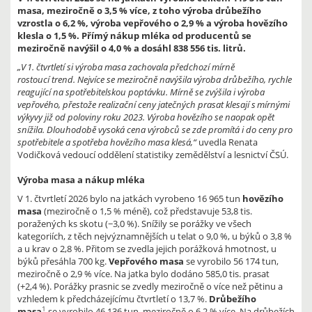
masa, meziročně o 3,5 % více, z toho výroba drůbežího
vzrostla o 6,2 %, výroba vepřového o 2,9 % a výroba hovězího
klesla o 1,5 %. Přímý nákup mléka od producentů se
meziročně navýšil o 4,0 % a dosáhl 838 556 tis. litrů.
„V 1. čtvrtletí si výroba masa zachovala předchozí mírně
rostoucí trend. Nejvíce se meziročně navýšila výroba drůbežího, rychle
reagující na spotřebitelskou poptávku. Mírně se zvýšila i výroba
vepřového, přestože realizační ceny jatečných prasat klesají s mírnými
výkyvy již od poloviny roku 2023. Výroba hovězího se naopak opět
snížila. Dlouhodobě vysoká cena výrobců se zde promítá i do ceny pro
spotřebitele a spotřeba hovězího masa klesá,“
uvedla Renata
Vodičková vedoucí oddělení statistiky zemědělství a lesnictví ČSÚ.
Výroba masa a nákup mléka
V 1. čtvrtletí 2026 bylo na jatkách vyrobeno 16 965 tun
hovězího
masa
(meziročně o 1,5 % méně), což představuje 53,8 tis.
poražených ks skotu (−3,0 %). Snížily se porážky ve všech
kategoriích, z těch nejvýznamnějších u telat o 9,0 %, u býků o 3,8 %
a u krav o 2,8 %. Přitom se zvedla jejich porážková hmotnost, u
býků přesáhla 700 kg.
Vepřového masa
se vyrobilo 56 174 tun,
meziročně o 2,9 % více. Na jatka bylo dodáno 585,0 tis. prasat
(+2,4 %). Porážky prasnic se zvedly meziročně o více než pětinu a
vzhledem k předcházejícímu čtvrtletí o 13,7 %.
Drůbežího
1
masa
se vyrobilo 46 136 tun, meziročně o 6,2 % více. Na drůbežích