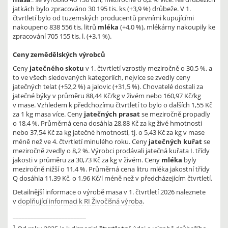
jatkách bylo zpracováno 30 195 tis. ks (+3,9 %) drůbeže. V 1.
čtvrtletí bylo od tuzemských producentů prvními kupujícími
nakoupeno 838 556 tis. litrů
mléka
(+4,0 %), mlékárny nakoupily ke
zpracování 705 155 tis. l. (+3,1 %).
Ceny zemědělských výrobců
Ceny
jatečného skotu
v 1. čtvrtletí vzrostly meziročně o 30,5 %, a
to ve všech sledovaných kategoriích, nejvíce se zvedly ceny
jatečných telat (+52,2 %) a jalovic (+31,5 %). Chovatelé dostali za
jatečné býky v průměru 88,44 Kč/kg v živém nebo 160,97 Kč/kg
v mase. Vzhledem k předchozímu čtvrtletí to bylo o dalších 1,55 Kč
za 1 kg masa více. Ceny
jatečných prasat
se meziročně propadly
o 18,4 %. Průměrná cena dosáhla 28,88 Kč za kg živé hmotnosti
nebo 37,54 Kč za kg jatečné hmotnosti, tj. o 5,43 Kč za kg v mase
méně než ve 4. čtvrtletí minulého roku. Ceny
jatečných kuřat
se
meziročně zvedly o 8,2 %. Výrobci prodávali jatečná kuřata I. třídy
jakosti v průměru za 30,73 Kč za kg v živém. Ceny
mléka
byly
meziročně nižší o 11,4 %. Průměrná cena litru mléka jakostní třídy
Q dosáhla 11,39 Kč, o 1,96 Kč/l méně než v předcházejícím čtvrtletí.
Detailnější informace o výrobě masa v 1. čtvrtletí 2026 naleznete
v
doplňující informaci k RI Živočišná výroba
.
________________________
1