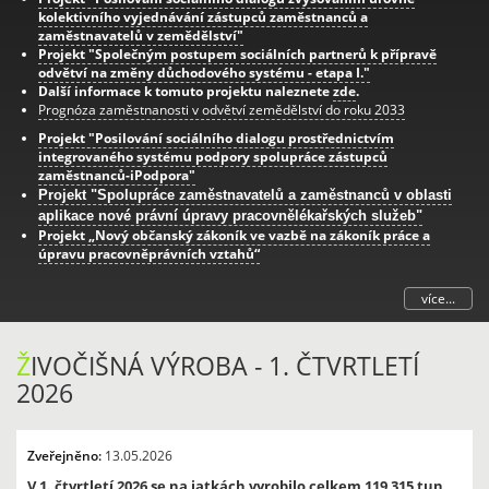
kolektivního vyjednávání zástupců zaměstnanců a
zaměstnavatelů v zemědělství"
Projekt "Společným postupem sociálních partnerů k přípravě
odvětví na změny důchodového systému - etapa I."
Další informace k tomuto projektu naleznete
zde
.
Prognóza zaměstnanosti v odvětví zemědělství do roku 2033
Projekt "Posilování sociálního dialogu prostřednictvím
integrovaného systému podpory spolupráce zástupců
zaměstnanců-iPodpora"
Projekt "Spolupráce zaměstnavatelů a zaměstnanců v oblasti
aplikace nové právní úpravy pracovnělékařských služeb"
Projekt „Nový občanský zákoník ve vazbě na zákoník práce a
úpravu pracovněprávních vztahů“
více...
Ž
IVOČIŠNÁ VÝROBA - 1. ČTVRTLETÍ
2026
Zveřejněno:
13.05.2026
V 1. čtvrtletí 2026 se na jatkách vyrobilo celkem 119 315 tun