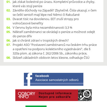
01.
Jak získat bolestné po úrazu. Kompletní průvodce a chyby,
které vás stojí peníze
02.
Závidíte důchody na Západě? Zbytečně. Čísla ukazují, v čem
se čeští senioři mají lépe než Němci či Rakušané
03.
Dvacet tisíc na dovolenou. EET zruší stropy pro
volnočasové benefity
04.
V červnu byla míra nezaměstnanosti 3,3 %
05.
Někteří zaměstnanci se okrádají o peníze a možnost odejít
do penze dřív
06.
Jak si chránit zdraví v tropických dnech?
07.
Projekt ASO "Postavení zaměstnanců na českém trhu práce
a opatření na podporu kolektivního vyjednávání", dle §
320a písm. a) zákona č. 262/2006 Sb., zákoníku práce,
08.
Sklizeň základních obilovin letos klesne, odhaduje ČSÚ