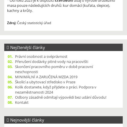
Od roku 2025 je k dispozici
čtvrtletní
údaj o výrobě drůbežího
masa pouze následujících druhů: kur domácí (kuřata, slepice),
kachny a krůty.
Zdroj:
Český statistický úřad
Nejčtenější články
01.
Právní osobnost a svéprávnost
02.
Přerušení dodávky pitné vody na pracovišti
03.
Skončení pracovního poměru v době pracovní
neschopnosti
04.
MINIMÁLNÍ A ZARUČENÁ MZDA 2019
05.
Školící a ubytovací středisko v Praze
06.
Kolik dostanete, když přijdete o práci. Podpora v
nezaměstnanosti 2024
07.
Odbory zásadně odmítají výpovědi bez udání důvodu!
08.
Kontakt
Nejnovější články