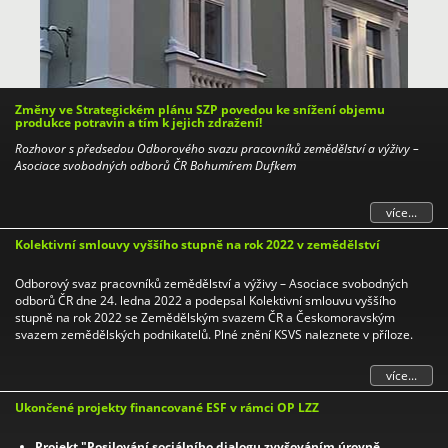
Změny ve Strategickém plánu SZP povedou ke snížení objemu
produkce potravin a tím k jejich zdražení!
Rozhovor s předsedou Odborového svazu pracovníků zemědělství a výživy –
Asociace svobodných odborů ČR Bohumírem Dufkem
více...
Kolektivní smlouvy vyššího stupně na rok 2022 v zemědělství
Odborový svaz pracovníků zemědělství a výživy – Asociace svobodných
odborů ČR dne 24. ledna 2022 a podepsal Kolektivní smlouvu vyššího
stupně na rok 2022 se Zemědělským svazem ČR a Českomoravským
svazem zemědělských podnikatelů. Plné znění KSVS naleznete v příloze.
více...
Ukončené projekty financované ESF v rámci OP LZZ
Projekt "Posilování sociálního dialogu zvyšováním úrovně