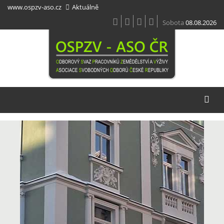
Přejít
www.ospzv-aso.cz
Aktuálně
k
hlavnímu
Sobota
08.08.2026
obsahu