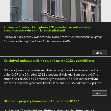
Změny ve Strategickém plánu SZP povedou ke snížení objemu
produkce potravin a tím k jejich zdražení!
Rozhovor s předsedou Odborového svazu pracovníků zemědělství a výživy –
Asociace svobodných odborů ČR Bohumírem Dufkem
více...
Kolektivní smlouvy vyššího stupně na rok 2022 v zemědělství
Odborový svaz pracovníků zemědělství a výživy – Asociace svobodných
odborů ČR dne 24. ledna 2022 a podepsal Kolektivní smlouvu vyššího
stupně na rok 2022 se Zemědělským svazem ČR a Českomoravským
svazem zemědělských podnikatelů. Plné znění KSVS naleznete v příloze.
více...
Ukončené projekty financované ESF v rámci OP LZZ
Projekt "Posilování sociálního dialogu zvyšováním úrovně