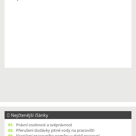
Nejčtenější články
01.
Právní osobnost a svéprávnost
02.
Přerušení dodávky pitné vody na pracovišti
03.
Skončení pracovního poměru v době pracovní