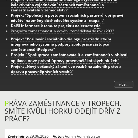
kolektivního vyjednávání zástupců zaměstnanců a
zaměstnavatelů v zemědělství"
Projekt "Společným postupem sociálních partnerů k přípravě
odvětví na změny důchodového systému - etapa I."
Další informace k tomuto projektu naleznete
zde
.
Prognóza zaměstnanosti v odvětví zemědělství do roku 2033
Projekt "Posilování sociálního dialogu prostřednictvím
integrovaného systému podpory spolupráce zástupců
zaměstnanců-iPodpora"
Projekt "Spolupráce zaměstnavatelů a zaměstnanců v oblasti
aplikace nové právní úpravy pracovnělékařských služeb"
Projekt „Nový občanský zákoník ve vazbě na zákoník práce a
úpravu pracovněprávních vztahů“
více...
P
RÁVA ZAMĚSTNANCE V TROPECH.
SMÍTE KVŮLI HORKU ODEJÍT DŘÍV Z
PRÁCE?
Zveřejněno:
29.06.2026
Autor:
Admin Administrator