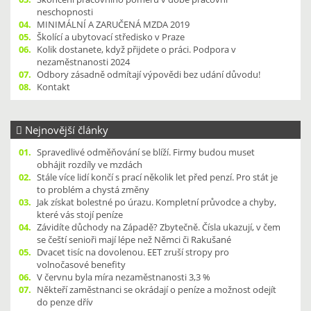
neschopnosti
04.
MINIMÁLNÍ A ZARUČENÁ MZDA 2019
05.
Školící a ubytovací středisko v Praze
06.
Kolik dostanete, když přijdete o práci. Podpora v
nezaměstnanosti 2024
07.
Odbory zásadně odmítají výpovědi bez udání důvodu!
08.
Kontakt
Nejnovější články
01.
Spravedlivé odměňování se blíží. Firmy budou muset
obhájit rozdíly ve mzdách
02.
Stále více lidí končí s prací několik let před penzí. Pro stát je
to problém a chystá změny
03.
Jak získat bolestné po úrazu. Kompletní průvodce a chyby,
které vás stojí peníze
04.
Závidíte důchody na Západě? Zbytečně. Čísla ukazují, v čem
se čeští senioři mají lépe než Němci či Rakušané
05.
Dvacet tisíc na dovolenou. EET zruší stropy pro
volnočasové benefity
06.
V červnu byla míra nezaměstnanosti 3,3 %
07.
Někteří zaměstnanci se okrádají o peníze a možnost odejít
do penze dřív