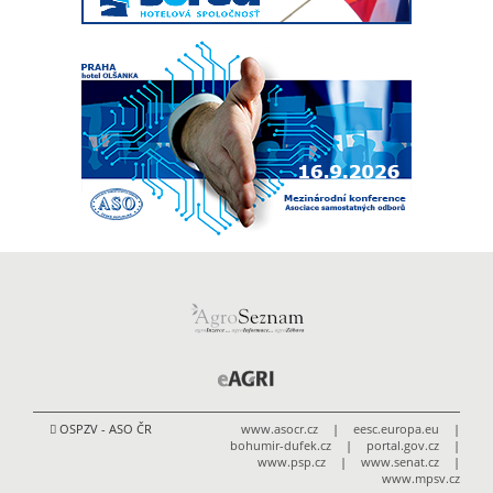
OSPZV - ASO ČR
www.asocr.cz
|
eesc.europa.eu
|
bohumir-dufek.cz
|
portal.gov.cz
|
www.psp.cz
|
www.senat.cz
|
www.mpsv.cz