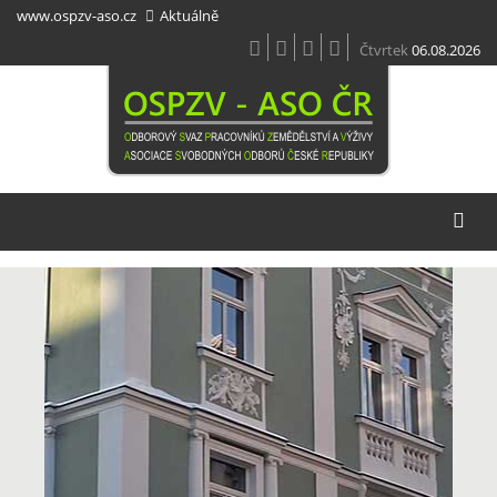
Přejít
www.ospzv-aso.cz
Aktuálně
k
hlavnímu
Čtvrtek
06.08.2026
obsahu