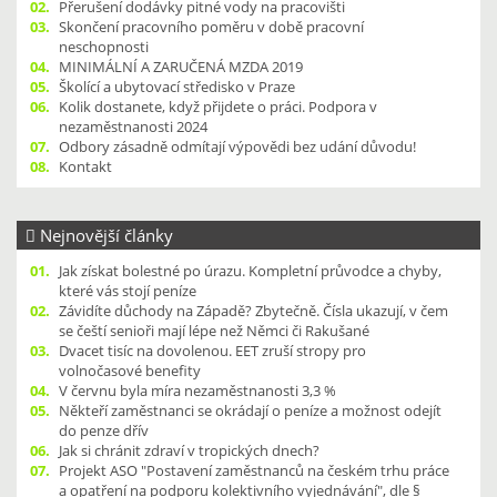
02.
Přerušení dodávky pitné vody na pracovišti
03.
Skončení pracovního poměru v době pracovní
neschopnosti
04.
MINIMÁLNÍ A ZARUČENÁ MZDA 2019
05.
Školící a ubytovací středisko v Praze
06.
Kolik dostanete, když přijdete o práci. Podpora v
nezaměstnanosti 2024
07.
Odbory zásadně odmítají výpovědi bez udání důvodu!
08.
Kontakt
Nejnovější články
01.
Jak získat bolestné po úrazu. Kompletní průvodce a chyby,
které vás stojí peníze
02.
Závidíte důchody na Západě? Zbytečně. Čísla ukazují, v čem
se čeští senioři mají lépe než Němci či Rakušané
03.
Dvacet tisíc na dovolenou. EET zruší stropy pro
volnočasové benefity
04.
V červnu byla míra nezaměstnanosti 3,3 %
05.
Někteří zaměstnanci se okrádají o peníze a možnost odejít
do penze dřív
06.
Jak si chránit zdraví v tropických dnech?
07.
Projekt ASO "Postavení zaměstnanců na českém trhu práce
a opatření na podporu kolektivního vyjednávání", dle §