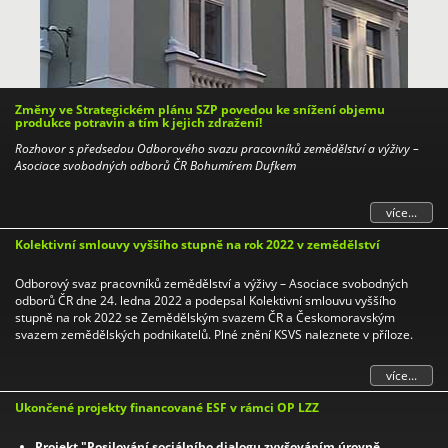
Změny ve Strategickém plánu SZP povedou ke snížení objemu
produkce potravin a tím k jejich zdražení!
Rozhovor s předsedou Odborového svazu pracovníků zemědělství a výživy –
Asociace svobodných odborů ČR Bohumírem Dufkem
více...
Kolektivní smlouvy vyššího stupně na rok 2022 v zemědělství
Odborový svaz pracovníků zemědělství a výživy – Asociace svobodných
odborů ČR dne 24. ledna 2022 a podepsal Kolektivní smlouvu vyššího
stupně na rok 2022 se Zemědělským svazem ČR a Českomoravským
svazem zemědělských podnikatelů. Plné znění KSVS naleznete v příloze.
více...
Ukončené projekty financované ESF v rámci OP LZZ
Projekt "Posilování sociálního dialogu zvyšováním úrovně