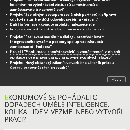
kolektivního vyjednávání zástupců zaměstnanců a
zaměstnavatelů v zemědělství"
Projekt "Společným postupem sociálních partnerů k přípravě
odvětví na změny důchodového systému - etapa I."
Další informace k tomuto projektu naleznete
zde
.
Prognóza zaměstnanosti v odvětví zemědělství do roku 2033
Projekt "Posilování sociálního dialogu prostřednictvím
integrovaného systému podpory spolupráce zástupců
zaměstnanců-iPodpora"
Projekt "Spolupráce zaměstnavatelů a zaměstnanců v oblasti
aplikace nové právní úpravy pracovnělékařských služeb"
Projekt „Nový občanský zákoník ve vazbě na zákoník práce a
úpravu pracovněprávních vztahů“
více...
E
KONOMOVÉ SE POHÁDALI O
DOPADECH UMĚLÉ INTELIGENCE.
KOLIKA LIDEM VEZME, NEBO VYTVOŘÍ
PRÁCI?