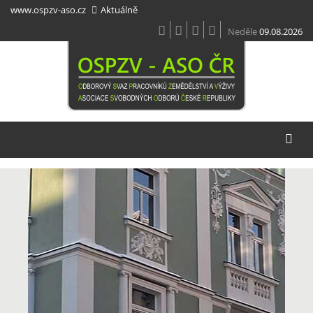
Přejít
www.ospzv-aso.cz
Aktuálně
k
hlavnímu
Neděle
09.08.2026
obsahu