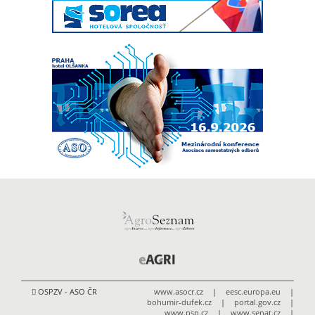
OSPZV - ASO ČR
www.asocr.cz
|
eesc.europa.eu
|
bohumir-dufek.cz
|
portal.gov.cz
|
www.psp.cz
|
www.senat.cz
|